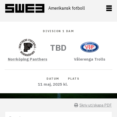
Hoppa
till
Amerikansk fotboll
innehåll
DIVISION 1 DAM
TBD
Norrköping Panthers
Vålerenga Trolls
DATUM
PLATS
11 maj, 2025 kl.
Skriv ut/skapa PDF