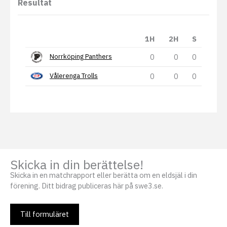
Resultat
1H
2H
S
0
0
0
Norrköping Panthers
0
0
0
Vålerenga Trolls
Skicka in din berättelse!
Skicka in en matchrapport eller berätta om en eldsjäl i din
förening. Ditt bidrag publiceras här på swe3.se.
Till formuläret