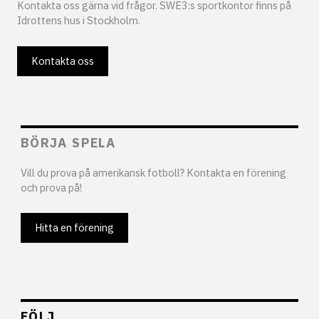
Kontakta oss gärna vid frågor. SWE3:s sportkontor finns på
Idrottens hus i Stockholm.
Kontakta oss
BÖRJA SPELA
Vill du prova på amerikansk fotboll? Kontakta en förening
och prova på!
Hitta en förening
FÖLJ