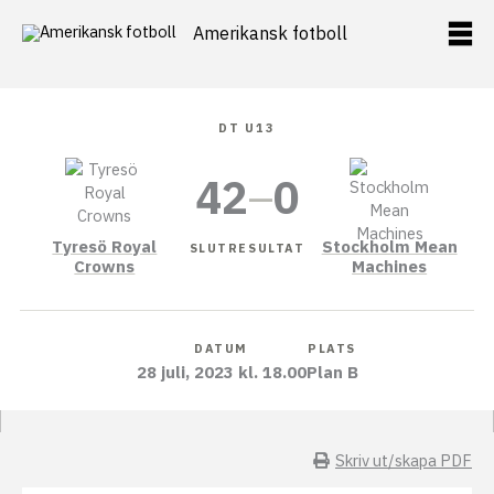
Hoppa
Amerikansk fotboll
till
innehåll
DT U13
42
–
0
Tyresö Royal
Stockholm Mean
SLUTRESULTAT
Crowns
Machines
DATUM
PLATS
28 juli, 2023 kl. 18.00
Plan B
Skriv ut/skapa PDF