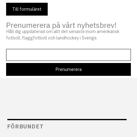
Till formuläret
Prenumerera på vårt nyhetsbrev!
Håll dig uppdaterad om allt det senaste inom amerikansk
fotboll, flaggfotboll och landhockey i Sverige.
FÖRBUNDET