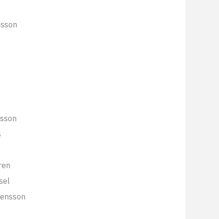
msson
fsson
s
ren
sel
vensson