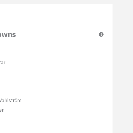
rowns
zar
Wahlström
en