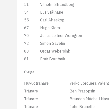
51
Vilhelm Strandberg
54
Elis Stålhane
55
Carl Alteskog
67
Hugo Klemi
70
Julius Leitner Werngren
72
Simon Gavelin
80
Oscar Webersink
81
Emir Boutbaik
Övriga
Huvudtränare
Yerko Jorquera Valen
Tränare
Ben Prasopsin
Tränare
Brandon Mitchell Nave
Tränare
John Brunelle