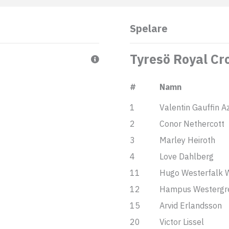
Spelare
Tyresö Royal C
#
Namn
1
Valentin Gauffin A
2
Conor Nethercott
3
Marley Heiroth
4
Love Dahlberg
11
Hugo Westerfalk 
12
Hampus Westergr
15
Arvid Erlandsson
20
Victor Lissel