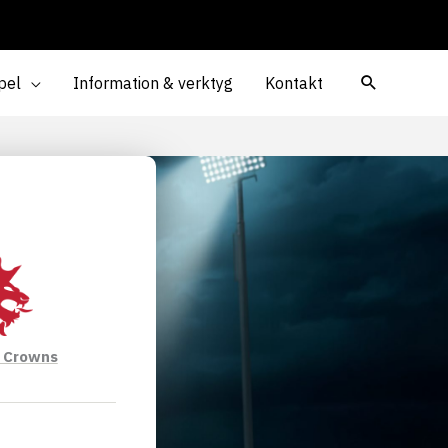
pel
Information & verktyg
Kontakt
l Crowns