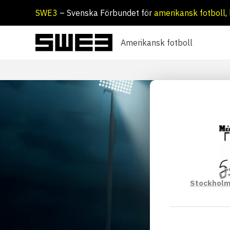
Hoppa
SWE3
– Svenska Förbundet för
amerikansk fotboll
,
till
innehåll
Amerikansk fotboll
Stockholm