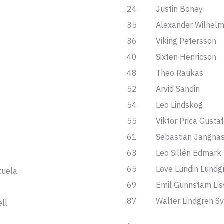
24
Justin Boney
35
Alexander Wilhel
36
Viking Petersson
40
Sixten Henricson
48
Theo Raukas
52
Arvid Sandin
54
Leo Lindskog
55
Viktor Prica Gusta
61
Sebastian Jangnä
63
Leo Sillén Edmark
65
Love Lündin Lundg
zuela
69
Emil Gunnstam Lis
87
Walter Lindgren S
ll