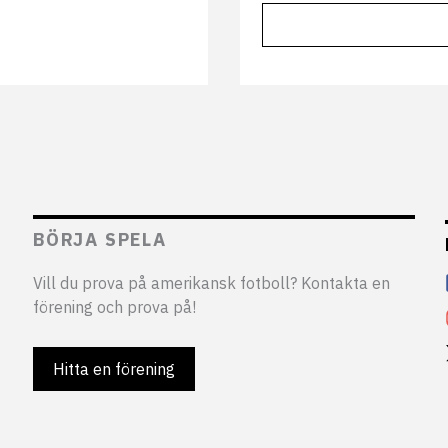
BÖRJA SPELA
Vill du prova på amerikansk fotboll? Kontakta en
förening och prova på!
Hitta en förening