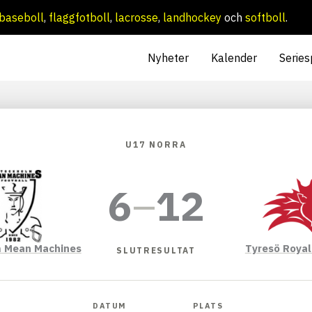
baseboll
,
flaggfotboll
,
lacrosse
,
landhockey
och
softboll
.
Nyheter
Kalender
Series
U17 NORRA
6
–
12
 Mean Machines
Tyresö Roya
SLUTRESULTAT
DATUM
PLATS