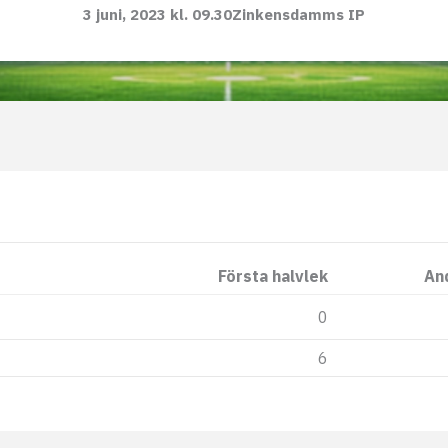
3 juni, 2023 kl. 09.30
Zinkensdamms IP
Första halvlek
An
0
6