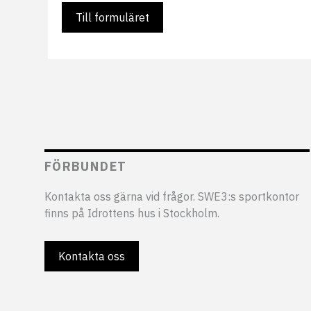
Till formuläret
FÖRBUNDET
Kontakta oss gärna vid frågor. SWE3:s sportkontor
finns på Idrottens hus i Stockholm.
Kontakta oss