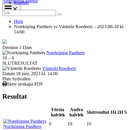
Amerikansk fotboll
Kontakt
Search
for:
Hem
Norrköping Panthers vs Västerås Roedeers – 2023-06-18 kl.
14:00
Division 1 Dam
Norrköping Panthers
19
–
6
SLUTRESULTAT
Västerås Roedeers
Datum
18 juni, 2023 kl. 14.00
Plats
Sydvallen
Skriv ut/skapa PDF
Resultat
Första
Andra
Slutresultat
1H
2H
S
halvlek
halvlek
0
19
19
Norrköping Panthers