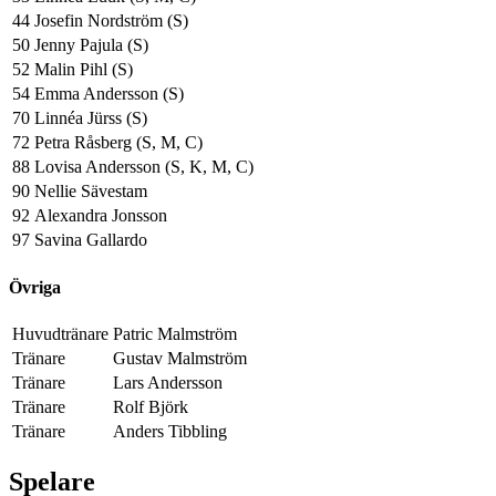
44
Josefin Nordström (S)
50
Jenny Pajula (S)
52
Malin Pihl (S)
54
Emma Andersson (S)
70
Linnéa Jürss (S)
72
Petra Råsberg (S, M, C)
88
Lovisa Andersson (S, K, M, C)
90
Nellie Sävestam
92
Alexandra Jonsson
97
Savina Gallardo
Övriga
Huvudtränare
Patric Malmström
Tränare
Gustav Malmström
Tränare
Lars Andersson
Tränare
Rolf Björk
Tränare
Anders Tibbling
Spelare