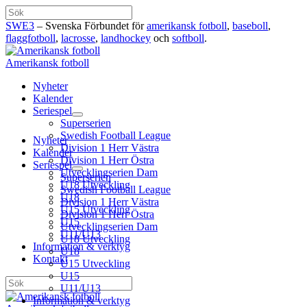
Hoppa
Sök
till
SWE3
– Svenska Förbundet för
amerikansk fotboll
,
baseboll
,
innehåll
flaggfotboll
,
lacrosse
,
landhockey
och
softboll
.
Amerikansk fotboll
Nyheter
Kalender
Seriespel
Superserien
Swedish Football League
Nyheter
Division 1 Herr Västra
Kalender
Division 1 Herr Östra
Seriespel
Utvecklingserien Dam
Superserien
U18 Utveckling
Swedish Football League
U18
Division 1 Herr Västra
U15 Utveckling
Division 1 Herr Östra
U15
Utvecklingserien Dam
U11/U13
U18 Utveckling
Information & verktyg
U18
Kontakt
U15 Utveckling
U15
Sök
U11/U13
Information & verktyg