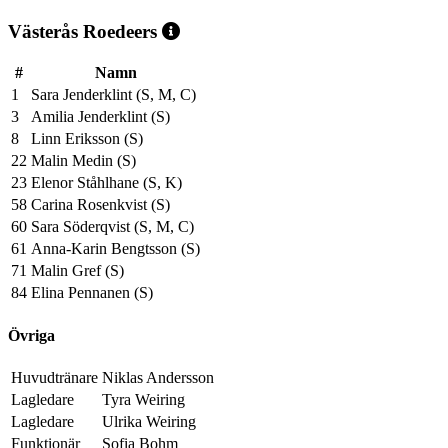
Västerås Roedeers
#
Namn
1
Sara Jenderklint (S, M, C)
3
Amilia Jenderklint (S)
8
Linn Eriksson (S)
22
Malin Medin (S)
23
Elenor Ståhlhane (S, K)
58
Carina Rosenkvist (S)
60
Sara Söderqvist (S, M, C)
61
Anna-Karin Bengtsson (S)
71
Malin Gref (S)
84
Elina Pennanen (S)
Övriga
Huvudtränare
Niklas Andersson
Lagledare
Tyra Weiring
Lagledare
Ulrika Weiring
Funktionär
Sofia Bohm