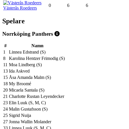
0
6
6
Västerås Roedeers
Spelare
Norrköping Panthers
#
Namn
1
Linnea Edstrand (S)
8
Karolina Hentzer Frimodig (S)
11
Moa Lindberg (S)
13
Ida Askved
15
Åsa Amanda Malm (S)
18
My Broomé
20
Micaela Santala (S)
21
Charlotte Rustan Leyendecker
23
Elin Luuk (S, M, C)
24
Malin Gustafsson (S)
25
Sigrid Nuija
27
Jonna Wallin Molander
33
Linnea Luuk (S, M, C)