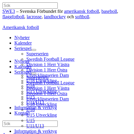
Hoppa
Sök
till
SWE3
– Svenska Förbundet för
amerikansk fotboll
,
baseboll
,
innehåll
flaggfotboll
,
lacrosse
,
landhockey
och
softboll
.
Amerikansk fotboll
Nyheter
Kalender
Seriespel
Superserien
Swedish Football League
Nyheter
Division 1 Herr Västra
Kalender
Division 1 Herr Östra
Seriespel
Utvecklingserien Dam
Superserien
U18 Utveckling
Swedish Football League
U18
Division 1 Herr Västra
U15 Utveckling
Division 1 Herr Östra
U15
Utvecklingserien Dam
U11/U13
U18 Utveckling
Information & verktyg
U18
Kontakt
U15 Utveckling
U15
Sök
U11/U13
Information & verktyg