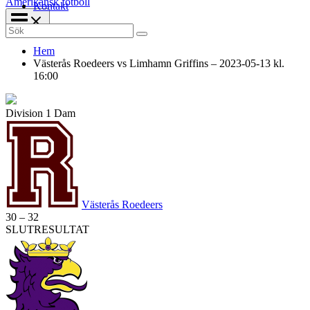
Amerikansk fotboll
Kontakt
Search
for:
Hem
Västerås Roedeers vs Limhamn Griffins – 2023-05-13 kl.
16:00
Division 1 Dam
Västerås Roedeers
30
–
32
SLUTRESULTAT