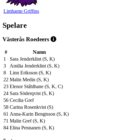
Limhamn Griffins
Spelare
Västerås Roedeers
#
Namn
1
Sara Jenderklint (S, K)
3
Amilia Jenderklint (S, K)
8
Linn Eriksson (S, K)
22
Malin Medin (S, K)
23
Elenor Ståhlhane (S, K, C)
24
Sara Söderqvist (S, K)
56
Cecilia Gref
58
Carina Rosenkvist (S)
61
Anna-Karin Bengtsson (S, K)
71
Malin Gref (S, K)
84
Elina Pennanen (S, K)