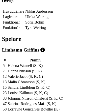
Övriga
Huvudtränare
Niklas Andersson
Lagledare
Ulrika Weiring
Funktionär
Sofia Bohm
Funktionär
Tyra Weiring
Spelare
Limhamn Griffins
#
Namn
5
Helena Wranell (S, K)
7
Hanna Nilsson (S, K)
12
Valerie Jacot (S, K, C)
13
Malin Göransson (S, K)
15
Sandra Lindblom (S, K, C)
23
Louise Källman (S, K, C)
33
Johanna Nilsson Onsberg (S, K, C)
47
Sabrina Rodrigues Maia (S, K)
50
Lorrayne Gonçalves Botelho (K)