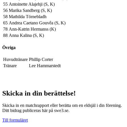
55
Antoinette Alajehji (S, K)
56
Marika Sandberg (S, K)
58
Mathilda Törnebladh
65
Andrea Caetano Gouvêa (S, K)
78
Ann-Katrin Hermanss (K)
88
Anna Kalina (S, K)
Övriga
Huvudtränare
Phillip Corter
Tränare
Lee Hammarstedt
Skicka in din berättelse!
Skicka in en matchrapport eller berätta om en eldsjäl i din förening.
Ditt bidrag publiceras här på swe3.se.
Till formuläret