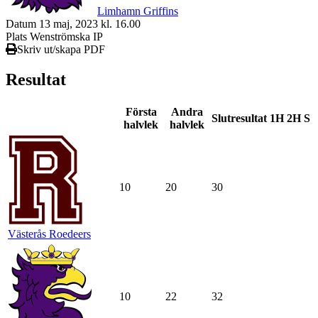
Limhamn Griffins
Datum
13 maj, 2023 kl. 16.00
Plats
Wenströmska IP
Skriv ut/skapa PDF
Resultat
Första
Andra
Slutresultat
1H
2H
S
halvlek
halvlek
10
20
30
Västerås Roedeers
10
22
32