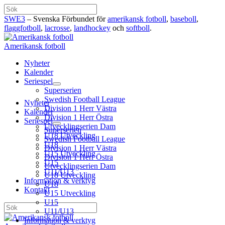
Hoppa
Sök
till
SWE3
– Svenska Förbundet för
amerikansk fotboll
,
baseboll
,
innehåll
flaggfotboll
,
lacrosse
,
landhockey
och
softboll
.
Amerikansk fotboll
Nyheter
Kalender
Seriespel
Superserien
Swedish Football League
Nyheter
Division 1 Herr Västra
Kalender
Division 1 Herr Östra
Seriespel
Utvecklingserien Dam
Superserien
U18 Utveckling
Swedish Football League
U18
Division 1 Herr Västra
U15 Utveckling
Division 1 Herr Östra
U15
Utvecklingserien Dam
U11/U13
U18 Utveckling
Information & verktyg
U18
Kontakt
U15 Utveckling
U15
Sök
U11/U13
Information & verktyg