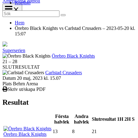
Amerikansk fotboll
Kontakt
Search
for:
Hem
Örebro Black Knights vs Carlstad Crusaders – 2023-05-20 kl.
15:07
Superserien
Örebro Black Knights
21
–
28
SLUTRESULTAT
Carlstad Crusaders
Datum
20 maj, 2023 kl. 15.07
Plats
Behrn Arena
Skriv ut/skapa PDF
Resultat
Första
Andra
Slutresultat
1H
2H
S
halvlek
halvlek
13
8
21
Örebro Black Knights