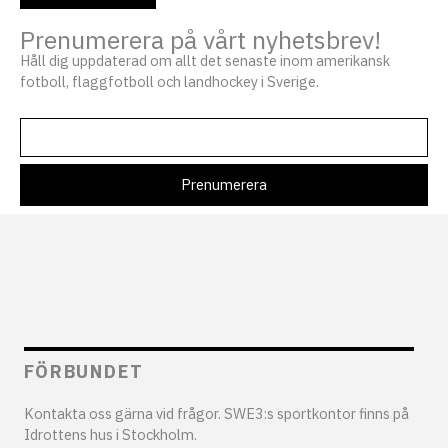
Prenumerera på vårt nyhetsbrev!
Håll dig uppdaterad om allt det senaste inom amerikansk
fotboll, flaggfotboll och landhockey i Sverige.
FÖRBUNDET
Kontakta oss gärna vid frågor. SWE3:s sportkontor finns på
Idrottens hus i Stockholm.