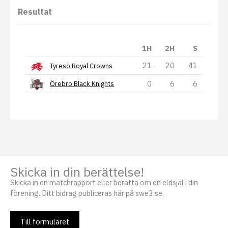
Resultat
1H
2H
S
21
20
41
Tyresö Royal Crowns
0
6
6
Örebro Black Knights
Skicka in din berättelse!
Skicka in en matchrapport eller berätta om en eldsjäl i din
förening. Ditt bidrag publiceras här på swe3.se.
Till formuläret