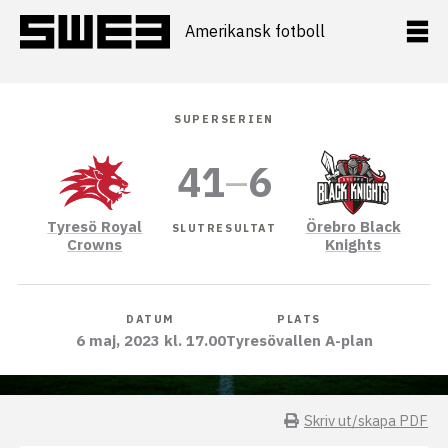
Hoppa
till
Amerikansk fotboll
innehåll
SUPERSERIEN
41
–
6
Tyresö Royal
Örebro Black
SLUTRESULTAT
Crowns
Knights
DATUM
PLATS
6 maj, 2023 kl. 17.00
Tyresövallen A-plan
Skriv ut/skapa PDF