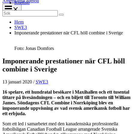
Amerikansk fotboll
Kontakt
Search
for:
Hem
SWE3
Imponerande prestationer när CFL höll combine i Sverige
Foto: Jonas Domfors
Imponerande prestationer när CFL höll
combine i Sverige
13 januari 2020
/
SWE3
16 spelare, ett hundratal besökare i Maxihallen och ett tusental
tittare på livesändningen – och en biljett till Toronto till William
James. Söndagens CFL Combine i Norrköping blev en
imponerande uppvisning av vad svensk amerikansk fotboll har
ett erbjuda.
Som ett led i samarbetet med den kanadensiska professionella
fotbollsligan Canadian Football League arrangerade Svenska