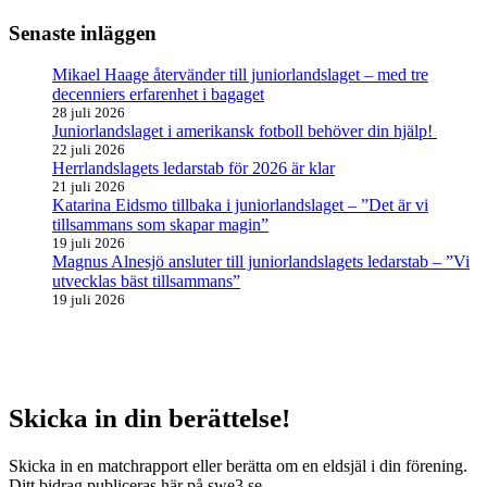
Senaste inläggen
Mikael Haage återvänder till juniorlandslaget – med tre
decenniers erfarenhet i bagaget
28 juli 2026
Juniorlandslaget i amerikansk fotboll behöver din hjälp!
22 juli 2026
Herrlandslagets ledarstab för 2026 är klar
21 juli 2026
Katarina Eidsmo tillbaka i juniorlandslaget – ”Det är vi
tillsammans som skapar magin”
19 juli 2026
Magnus Alnesjö ansluter till juniorlandslagets ledarstab – ”Vi
utvecklas bäst tillsammans”
19 juli 2026
Skicka in din berättelse!
Skicka in en matchrapport eller berätta om en eldsjäl i din förening.
Ditt bidrag publiceras här på swe3.se.