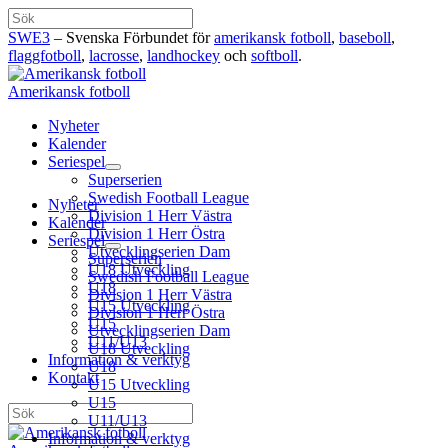
Hoppa
Sök
till
SWE3
– Svenska Förbundet för
amerikansk fotboll
,
baseboll
,
innehåll
flaggfotboll
,
lacrosse
,
landhockey
och
softboll
.
Amerikansk fotboll
Nyheter
Kalender
Seriespel
Superserien
Swedish Football League
Nyheter
Division 1 Herr Västra
Kalender
Division 1 Herr Östra
Seriespel
Utvecklingserien Dam
Superserien
U18 Utveckling
Swedish Football League
U18
Division 1 Herr Västra
U15 Utveckling
Division 1 Herr Östra
U15
Utvecklingserien Dam
U11/U13
U18 Utveckling
Information & verktyg
U18
Kontakt
U15 Utveckling
U15
Sök
U11/U13
Information & verktyg