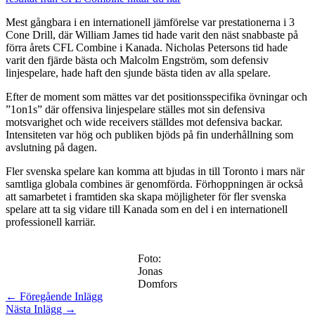
Mest gångbara i en internationell jämförelse var prestationerna i 3
Cone Drill, där William James tid hade varit den näst snabbaste på
förra årets CFL Combine i Kanada. Nicholas Petersons tid hade
varit den fjärde bästa och Malcolm Engström, som defensiv
linjespelare, hade haft den sjunde bästa tiden av alla spelare.
Efter de moment som mättes var det positionsspecifika övningar och
”1on1s” där offensiva linjespelare ställes mot sin defensiva
motsvarighet och wide receivers ställdes mot defensiva backar.
Intensiteten var hög och publiken bjöds på fin underhållning som
avslutning på dagen.
Fler svenska spelare kan komma att bjudas in till Toronto i mars när
samtliga globala combines är genomförda. Förhoppningen är också
att samarbetet i framtiden ska skapa möjligheter för fler svenska
spelare att ta sig vidare till Kanada som en del i en internationell
professionell karriär.
Foto:
Jonas
Domfors
←
Föregående Inlägg
Nästa Inlägg
→