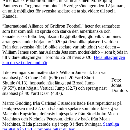
Amerikansk Fotbollförbundet, tillsammans med Norrköping
Panthers en ”regional combine” i Sverige söndagen den 12 januari,
en unik möjlighet för svenska spelare att ta sig vidare till spel i
Kanada.
”International Alliance of Gridiron Football” heter det samarbete
som har som mål att sprida och stärka den amerikanska och
kanadensiska fotbollen, liksom flaggfotbollen, globalt. Combines
arrangeras under början av 2020 på flera olika platser i världen.
Från den svenska (dit 16 olika spelare var inbjudna) var det en –
William James som har Arlanda Jets som moderklubb – som bjöds in
till vidare uttagningar i Toronto 26-28 mars 2020.
Hela uttagningen
kan du se i efterhand här
I de övningar som mättes stack William James ut: han var
snabbast på 3 Cone Drill (6.96) och 20 Yard Short
Foto:
Shuttle (4.13), hoppade näst längst på Broad Jump
Jonas
(9’55”), näst högst i Vertical Jump (32.7) och sprang näst
Domfors
snabbast på 40 Yard Dash (4.87).
Marco Gudding från Carlstad Crusaders hade flest repetitioner på
bänkpressen med 32, och två andra spelare som utmärkte sig var
Malcolm Engström, defensiv linjespelare från Stockholm Mean
Machines och Nicholas Peterson, defensiv back från Mean
Machines. Båda placerade sig i topp 3 i flera övningar.
Samtliga
resultat från CFL Combine hittar du här