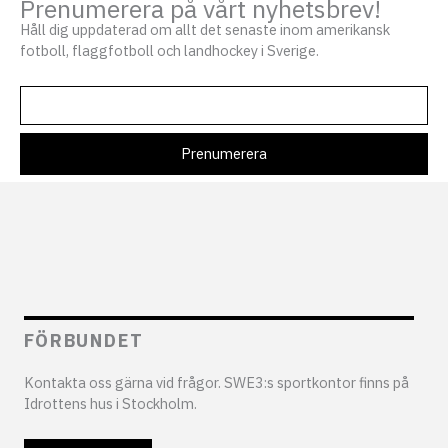
Prenumerera på vårt nyhetsbrev!
Håll dig uppdaterad om allt det senaste inom amerikansk
fotboll, flaggfotboll och landhockey i Sverige.
FÖRBUNDET
Kontakta oss gärna vid frågor. SWE3:s sportkontor finns på
Idrottens hus i Stockholm.