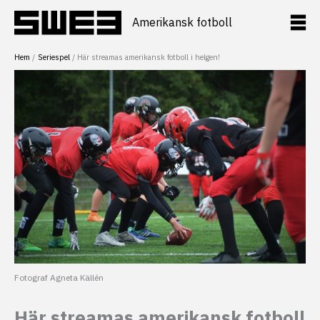
Hoppa
till
Amerikansk fotboll
innehåll
Hem
Seriespel
Här streamas amerikansk fotboll i helgen!
Fotograf Agneta Källén
Här streamas amerikansk fotboll