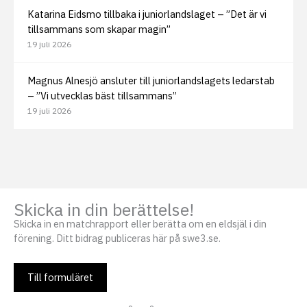
Katarina Eidsmo tillbaka i juniorlandslaget – ”Det är vi
tillsammans som skapar magin”
19 juli 2026
Magnus Alnesjö ansluter till juniorlandslagets ledarstab
– ”Vi utvecklas bäst tillsammans”
19 juli 2026
Skicka in din berättelse!
Skicka in en matchrapport eller berätta om en eldsjäl i din
förening. Ditt bidrag publiceras här på swe3.se.
Till formuläret