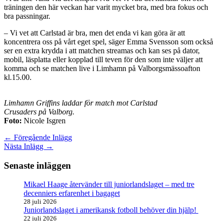
träningen den här veckan har varit mycket bra, med bra fokus och
bra passningar.
– Vi vet att Carlstad är bra, men det enda vi kan göra är att
koncentrera oss på vårt eget spel, säger Emma Svensson som också
ser en extra krydda i att matchen streamas och kan ses på dator,
mobil, läsplatta eller kopplad till teven för den som inte väljer att
komma och se matchen live i Limhamn på Valborgsmässoafton
kl.15.00.
Limhamn Griffins laddar för match mot Carlstad
Crusaders på Valborg.
Foto:
Nicole Isgren
←
Föregående Inlägg
Nästa Inlägg
→
Senaste inläggen
Mikael Haage återvänder till juniorlandslaget – med tre
decenniers erfarenhet i bagaget
28 juli 2026
Juniorlandslaget i amerikansk fotboll behöver din hjälp!
22 juli 2026