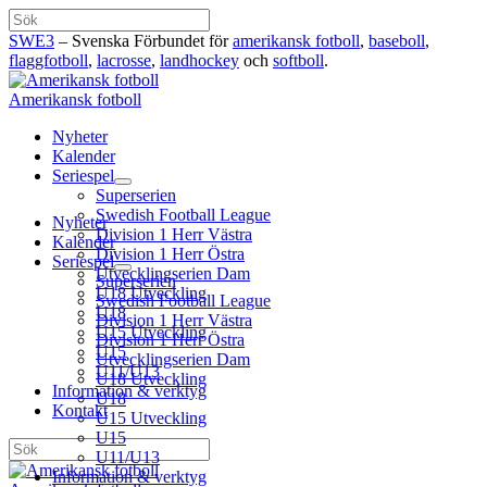
Hoppa
Sök
till
SWE3
– Svenska Förbundet för
amerikansk fotboll
,
baseboll
,
innehåll
flaggfotboll
,
lacrosse
,
landhockey
och
softboll
.
Amerikansk fotboll
Nyheter
Kalender
Seriespel
Superserien
Swedish Football League
Nyheter
Division 1 Herr Västra
Kalender
Division 1 Herr Östra
Seriespel
Utvecklingserien Dam
Superserien
U18 Utveckling
Swedish Football League
U18
Division 1 Herr Västra
U15 Utveckling
Division 1 Herr Östra
U15
Utvecklingserien Dam
U11/U13
U18 Utveckling
Information & verktyg
U18
Kontakt
U15 Utveckling
U15
Sök
U11/U13
Information & verktyg