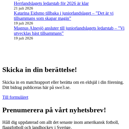
Herrlandslagets ledarstab för 2026 är klar
21 juli 2026
Katarina Eidsmo tillbaka i juniorlandslaget – ”Det är vi
tillsammans som skapar magin”
19 juli 2026
Magnus Alnesjö ansluter till juniorlandslagets ledarstab – ”Vi
utvecklas bäst tillsammans”
19 juli 2026
Skicka in din berättelse!
Skicka in en matchrapport eller berätta om en eldsjäl i din förening.
Ditt bidrag publiceras här på swe3.se.
Till formuläret
Prenumerera på vårt nyhetsbrev!
Håll dig uppdaterad om allt det senaste inom amerikansk fotboll,
flaggfotboll och landhockey i Sverige.