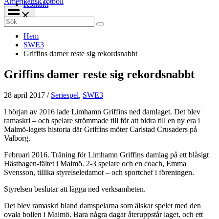
Amerikansk fotboll
Kontakt
Search
for:
Hem
SWE3
Griffins damer reste sig rekordsnabbt
Griffins damer reste sig rekordsnabbt
28 april 2017
/
Seriespel
,
SWE3
I början av 2016 lade Limhamn Griffins ned damlaget. Det blev
ramaskri – och spelare strömmade till för att bidra till en ny era i
Malmö-lagets historia där Griffins möter Carlstad Crusaders på
Valborg.
Februari 2016. Träning för Limhamn Griffins damlag på ett blåsigt
Hästhagen-fältet i Malmö. 2-3 spelare och en coach, Emma
Svensson, tillika styrelseledamot – och sportchef i föreningen.
Styrelsen beslutar att lägga ned verksamheten.
Det blev ramaskri bland damspelarna som älskar spelet med den
ovala bollen i Malmö. Bara några dagar återuppstår laget, och ett