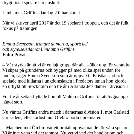
drygt tiotal spelare har anslutit.
Limhamns Griffins damlag 2.0 har startat.
När vi skriver april 2017 är det 19 spelare i truppen, och det är fullt
fokus på träningen.
Emma Svensson, tränare damerna, sportchef
och styrelseledamot Limhamn Griffins.
Foto:
Privat
– Vår styrka är att vi är en tajt grupp där alla ställer upp för varandra.
Vi slipar på grunderna och bygger på med olika spel undan för
undan, säger Emma Svensson som är uppväxt i Kristianstad och
spelade med killarna i ungdomslagen i Predators innan hon gjorde
en utflykt till Stockholm och tre år i Arlanda Jets damer i division 1.
För tre år sedan flyttade hon till Malmö i Griffins för att bygga upp
något stort.
Nu väntar Griffins andra match i damernas division 1, mot Carlstad
Crusaders, efter förlust mot Örebro borta i premiären.
– Matchen mot Örebro var ett brutalt uppvaknande för våra spelare.
Vi är inte vana vid det tempot. Nu vet vi vad det handlar om och