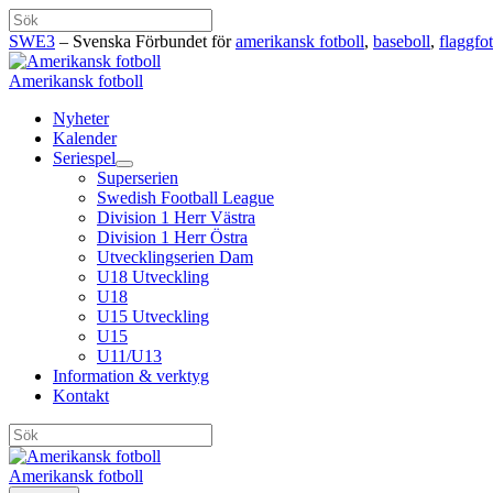
Hoppa
Sök
till
SWE3
– Svenska Förbundet för
amerikansk fotboll
,
baseboll
,
flaggfot
innehåll
Amerikansk fotboll
Nyheter
Kalender
Seriespel
Superserien
Swedish Football League
Division 1 Herr Västra
Division 1 Herr Östra
Utvecklingserien Dam
U18 Utveckling
U18
U15 Utveckling
U15
U11/U13
Information & verktyg
Kontakt
Sök
Amerikansk fotboll