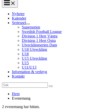
Nyheter
Kalender
Seriespel
Superserien
Swedish Football League
Division 1 Herr Västra
Division 1 Herr Östra
Utvecklingserien Dam
U18 Utveckling
U18
U15 Utveckling
U15
U11/U13
Information & verktyg
Kontakt
Search
for:
Hem
Evenemang
2 evenemang har hittats.