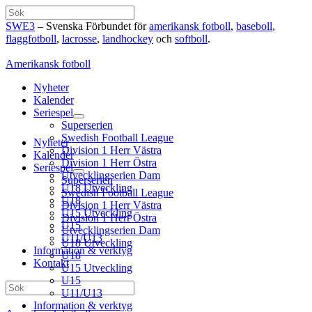
Hoppa
Sök
till
SWE3
– Svenska Förbundet för
amerikansk fotboll
,
baseboll
,
innehåll
flaggfotboll
,
lacrosse
,
landhockey
och
softboll
.
Amerikansk fotboll
Nyheter
Kalender
Seriespel
Superserien
Swedish Football League
Nyheter
Division 1 Herr Västra
Kalender
Division 1 Herr Östra
Seriespel
Utvecklingserien Dam
Superserien
U18 Utveckling
Swedish Football League
U18
Division 1 Herr Västra
U15 Utveckling
Division 1 Herr Östra
U15
Utvecklingserien Dam
U11/U13
U18 Utveckling
Information & verktyg
U18
Kontakt
U15 Utveckling
U15
Sök
U11/U13
Information & verktyg