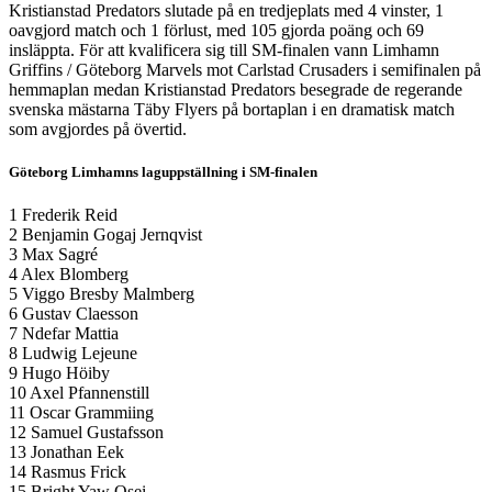
Kristianstad Predators slutade på en tredjeplats med 4 vinster, 1
oavgjord match och 1 förlust, med 105 gjorda poäng och 69
insläppta. För att kvalificera sig till SM-finalen vann Limhamn
Griffins / Göteborg Marvels mot Carlstad Crusaders i semifinalen på
hemmaplan medan Kristianstad Predators besegrade de regerande
svenska mästarna Täby Flyers på bortaplan i en dramatisk match
som avgjordes på övertid.
Göteborg Limhamns laguppställning i SM-finalen
1 Frederik Reid
2 Benjamin Gogaj Jernqvist
3 Max Sagré
4 Alex Blomberg
5 Viggo Bresby Malmberg
6 Gustav Claesson
7 Ndefar Mattia
8 Ludwig Lejeune
9 Hugo Höiby
10 Axel Pfannenstill
11 Oscar Grammiing
12 Samuel Gustafsson
13 Jonathan Eek
14 Rasmus Frick
15 Bright Yaw Osei