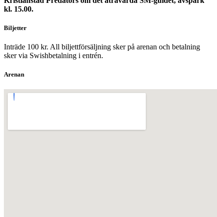
Kristianstad Predators om det åtråvärda SM-guldet, avspark
kl. 15.00.
Biljetter
Inträde 100 kr. All biljettförsäljning sker på arenan och betalning
sker via Swishbetalning i entrén.
Arenan