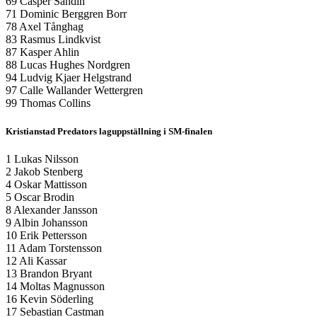
69 Casper Sandin
71 Dominic Berggren Borr
78 Axel Tånghag
83 Rasmus Lindkvist
87 Kasper Ahlin
88 Lucas Hughes Nordgren
94 Ludvig Kjaer Helgstrand
97 Calle Wallander Wettergren
99 Thomas Collins
Kristianstad Predators laguppställning i SM-finalen
1 Lukas Nilsson
2 Jakob Stenberg
4 Oskar Mattisson
5 Oscar Brodin
8 Alexander Jansson
9 Albin Johansson
10 Erik Pettersson
11 Adam Torstensson
12 Ali Kassar
13 Brandon Bryant
14 Moltas Magnusson
16 Kevin Söderling
17 Sebastian Castman