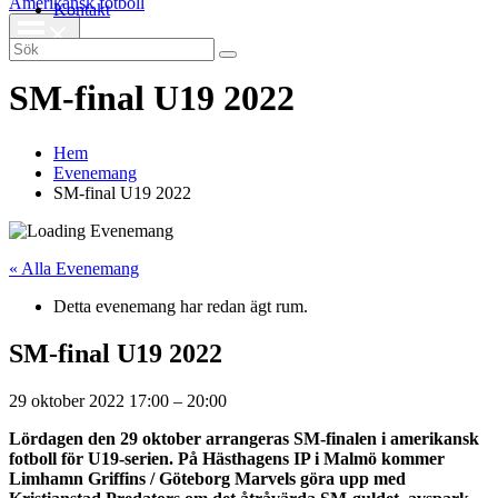
Amerikansk fotboll
Kontakt
Search
for:
SM-final U19 2022
Hem
Evenemang
SM-final U19 2022
« Alla Evenemang
Detta evenemang har redan ägt rum.
SM-final U19 2022
29 oktober 2022
17:00
–
20:00
Lördagen den 29 oktober arrangeras SM-finalen i amerikansk
fotboll för U19-serien. På Hästhagens IP i Malmö kommer
Limhamn Griffins / Göteborg Marvels göra upp med