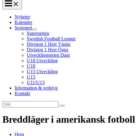
Nyheter
Kalender
Seriespel
Superserien
Swedish Football League
Division 1 Herr Västra
Division 1 Herr Östra
Utvecklingserien Dam
U18 Utveckling
U18
U15 Utveckling
U15
U11/U13
Information & verktyg
Kontakt
Search
for:
Breddläger i amerikansk fotboll 
Hem