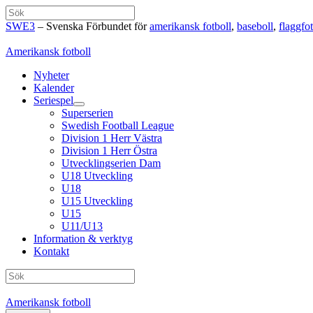
Hoppa
Sök
till
SWE3
– Svenska Förbundet för
amerikansk fotboll
,
baseboll
,
flaggfot
innehåll
Amerikansk fotboll
Nyheter
Kalender
Seriespel
Superserien
Swedish Football League
Division 1 Herr Västra
Division 1 Herr Östra
Utvecklingserien Dam
U18 Utveckling
U18
U15 Utveckling
U15
U11/U13
Information & verktyg
Kontakt
Sök
Amerikansk fotboll