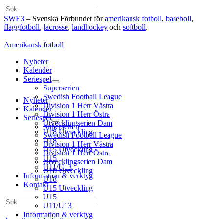
Hoppa
Sök
till
SWE3
– Svenska Förbundet för
amerikansk fotboll
,
baseboll
,
innehåll
flaggfotboll
,
lacrosse
,
landhockey
och
softboll
.
Amerikansk fotboll
Nyheter
Kalender
Seriespel
Superserien
Swedish Football League
Nyheter
Division 1 Herr Västra
Kalender
Division 1 Herr Östra
Seriespel
Utvecklingserien Dam
Superserien
U18 Utveckling
Swedish Football League
U18
Division 1 Herr Västra
U15 Utveckling
Division 1 Herr Östra
U15
Utvecklingserien Dam
U11/U13
U18 Utveckling
Information & verktyg
U18
Kontakt
U15 Utveckling
U15
Sök
U11/U13
Information & verktyg