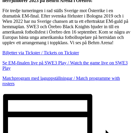
herrjuniorer 2023 på Behrn Arena i Örebro!
För tredje turneringen i rad ställs Sverige mot Österrike i en
dramatisk EM-final. Efter svenska förluster i Bologna 2019 och i
Wien 2022 har nu Sverige chansen att ta ett eftertraktat EM-guld på
hemmaplan. SWE3 och Örebro Black Knights bjuder in till en
amerikansk fotbollsfest i Örebro den 16 september. Kom se några av
Europas bästa unga amerikanska fotbollsspelare på herrsidan och
upplev ett arrangemang i toppklass. Vi ses på Behrn Arena!
Biljetter via Tickster / Tickets on Tickster
Se EM-finalen live på SWE3 Play / Watch the game live on SWE3
Play
Matchprogram med laguppställningar /
Match programme with
rosters