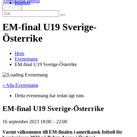
Amerikansk fotboll
Kontakt
Search
for:
EM-final U19 Sverige-
Österrike
Hem
Evenemang
EM-final U19 Sverige-Österrike
« Alla Evenemang
Detta evenemang har redan ägt rum.
EM-final U19 Sverige-Österrike
16 september 2023
18:00
–
22:00
Varmt välkommen till EM-finalen i amerikansk fotboll för