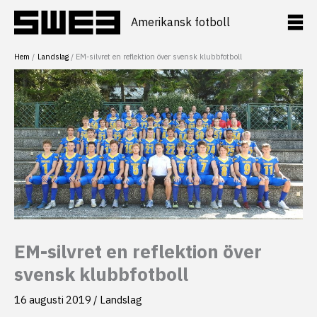
Hoppa
till
Amerikansk fotboll
innehåll
Hem
Landslag
EM-silvret en reflektion över svensk klubbfotboll
EM-silvret en reflektion över
svensk klubbfotboll
16 augusti 2019
/
Landslag