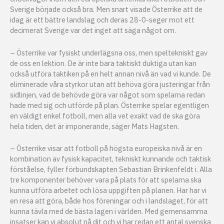
Sverige började också bra. Men snart visade Österrike att de
idag är ett bättre landslag och deras 28-0-seger mot ett
decimerat Sverige var det inget att säga något om.
– Österrike var fysiskt underlägsna oss, men speltekniskt gav
de oss en lektion. De är inte bara taktiskt duktiga utan kan
också utföra taktiken på en helt annan nivå än vad vi kunde. De
eliminerade våra styrkor utan att behöva göra justeringar från
sidlinjen, vad de behövde göra var något som spelarna redan
hade med sig och utförde på plan. Österrike spelar egentligen
en väldigt enkel fotboll, men alla vet exakt vad de ska göra
hela tiden, det är imponerande, säger Mats Hagsten.
– Österrike visar att fotboll på högsta europeiska nivå är en
kombination av fysisk kapacitet, tekniskt kunnande och taktisk
förståelse, fyller förbundskapten Sebastian Brinkenfeldt i. Alla
tre komponenter behöver vara på plats för att spelarna ska
kunna utföra arbetet och lösa uppgiften på planen. Har har vi
en resa att göra, både hos föreningar och i landslaget, för att
kunna tävla med de bästa lagen i världen. Med gemensamma
insatser kan vi absolut nå dit och vi har redan ett antal svenska