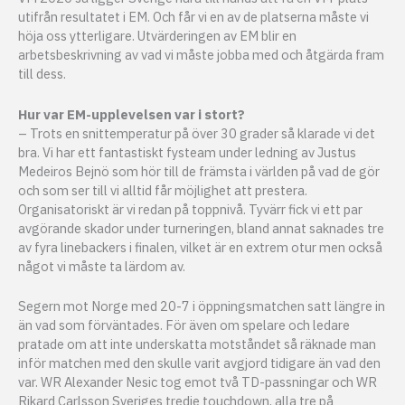
utifrån resultatet i EM. Och får vi en av de platserna måste vi
höja oss ytterligare. Utvärderingen av EM blir en
arbetsbeskrivning av vad vi måste jobba med och åtgärda fram
till dess.
Hur var EM-upplevelsen var i stort?
– Trots en snittemperatur på över 30 grader så klarade vi det
bra. Vi har ett fantastiskt fysteam under ledning av Justus
Medeiros Bejnö som hör till de främsta i världen på vad de gör
och som ser till vi alltid får möjlighet att prestera.
Organisatoriskt är vi redan på toppnivå. Tyvärr fick vi ett par
avgörande skador under turneringen, bland annat saknades tre
av fyra linebackers i finalen, vilket är en extrem otur men också
något vi måste ta lärdom av.
Segern mot Norge med 20-7 i öppningsmatchen satt längre in
än vad som förväntades. För även om spelare och ledare
pratade om att inte underskatta motståndet så räknade man
inför matchen med den skulle varit avgjord tidigare än vad den
var. WR Alexander Nesic tog emot två TD-passningar och WR
Rikard Carlsson Sveriges tredje touchdown, alla tre på