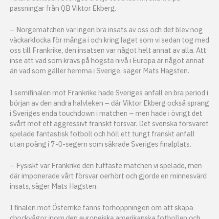
passningar från QB Viktor Ekberg.
– Norgematchen var ingen bra insats av oss och det blev nog
väckarklocka för många i och kring laget som vi sedan tog med
oss till Frankrike, den insatsen var något helt annat av alla. Att
inse att vad som krävs på högsta nivå i Europa är något annat
än vad som gäller hemma i Sverige, säger Mats Hagsten.
I semifinalen mot Frankrike hade Sveriges anfall en bra period i
början av den andra halvleken – där Viktor Ekberg också sprang
i Sveriges enda touchdown i matchen – men hade i övrigt det
svårt mot ett aggressivt franskt försvar. Det svenska försvaret
spelade fantastisk fotboll och höll ett tungt franskt anfall
utan poäng i 7-0-segern som säkrade Sveriges finalplats.
– Fysiskt var Frankrike den tuffaste matchen vi spelade, men
där imponerade vårt försvar oerhört och gjorde en minnesvärd
insats, säger Mats Hagsten.
I finalen mot Österrike fanns förhoppningen om att skapa
chockvågor inom den europeiska amerikanska fotbollen och