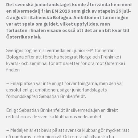
Det svenska juniorlandslaget kunde återvända hem med
en silvermedalj från EM 2019 som gick av stapeln 29 juli-
4 augusti i italienska Bologna. Ambitionen i turneringen
var att spela om guldet, vilket uppfylldes, men
förlusten i finalen visade också att det är en bit kvar till
Österrikes nivå.
Sveriges tog hem silvermedaljen i junior-EM för herrar i
Bologna efter att först ha besegrat Norge och Frankrike i
kvarts- och semifinal för att därefter förlora mot Österrike i
finalen.
– Finalplatsen var inte enligt förväntningarna, men den var
absolut enligt ambitionen, säger juniorlandslagets
förbundskapten Sebastian Brinkenfeldt.
Enligt Sebastian Brinkenfeldt är silvermedaljen en direkt
reflektion av de svenska klubbarnas verksamhet.
– Medaljen är ett bevis på att svenska klubbar gör mycket rätt
på ungdoms- och juniornivå. Och om vi på allvar ska ha