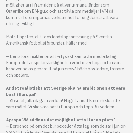
möjlighet att i framtiden på allvar utmana länder som
Österrike om EM-guld och att tävla om medaljer i VM så
kommer föreningarnas verksamhet för ungdomar att vara
otroligt viktigt.
Mats Hagsten, elit- och landslagsansvaring på Svenska
Amerikansk fotbollsförbundet, håller med.
– Den stora insikten är att vi fysiskt kan tävla med alla lag i
Europa, det är spelarskickligheten vi behöver höja, och nivån
behöver höjas generellt på juniornivå både hos ledare, tränare
och spelare.
Är det realistiskt att Sverige ska ha ambitionen att vara
bäst i Europa?
– Absolut, alla dagar i veckan! Något annat kan och ska inte
vara målet. Vi ska vara bäst i Europa och topp-5 i världen.
Apropå VM så finns det möjlighet att vi tar en plats?
– Beroende på om det blir sex eller åtta lag som deltar i junior-
VM 2020 så ligger Sverige nära till hands att få en VM-plats