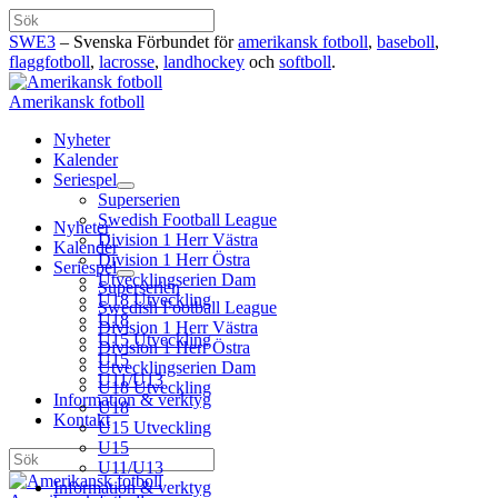
Hoppa
Sök
till
SWE3
– Svenska Förbundet för
amerikansk fotboll
,
baseboll
,
innehåll
flaggfotboll
,
lacrosse
,
landhockey
och
softboll
.
Amerikansk fotboll
Nyheter
Kalender
Seriespel
Superserien
Swedish Football League
Nyheter
Division 1 Herr Västra
Kalender
Division 1 Herr Östra
Seriespel
Utvecklingserien Dam
Superserien
U18 Utveckling
Swedish Football League
U18
Division 1 Herr Västra
U15 Utveckling
Division 1 Herr Östra
U15
Utvecklingserien Dam
U11/U13
U18 Utveckling
Information & verktyg
U18
Kontakt
U15 Utveckling
U15
Sök
U11/U13
Information & verktyg