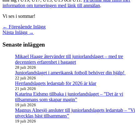
information om turneringen med länk till anmälan
.
Vi ses i sommar!
←
Föregående Inlägg
Nästa Inlägg
→
Senaste inläggen
Mikael Haage återvänder till juniorlandslaget – med tre
decenniers erfarenhet i bagaget
28 juli 2026
Juniorlandslaget i amerikansk fotboll behöver din hjälp!
22 juli 2026
Herrlandslagets ledarstab för 2026 är klar
21 juli 2026
Katarina Eidsmo tillbaka i juniorlandslaget – ”Det är vi
tillsammans som skapar magin”
19 juli 2026
Magnus Alnesjö ansluter till juniorlandslagets ledarstab – ”Vi
utvecklas bäst tillsammans”
19 juli 2026