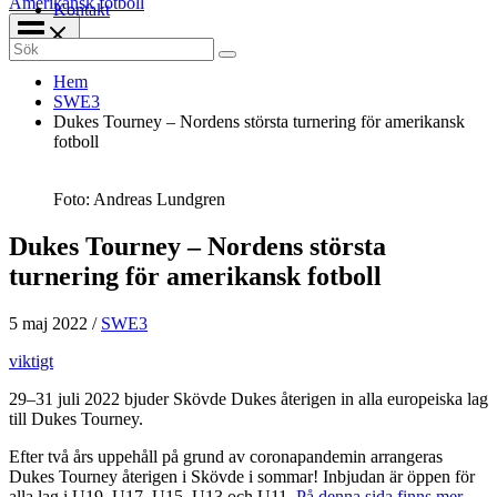
Amerikansk fotboll
Kontakt
Search
for:
Hem
SWE3
Dukes Tourney – Nordens största turnering för amerikansk
fotboll
Foto: Andreas Lundgren
Dukes Tourney – Nordens största
turnering för amerikansk fotboll
5 maj 2022
/
SWE3
viktigt
29–31 juli 2022 bjuder Skövde Dukes återigen in alla europeiska lag
till Dukes Tourney.
Efter två års uppehåll på grund av coronapandemin arrangeras
Dukes Tourney återigen i Skövde i sommar! Inbjudan är öppen för
alla lag i U19, U17, U15, U13 och U11.
På denna sida finns mer