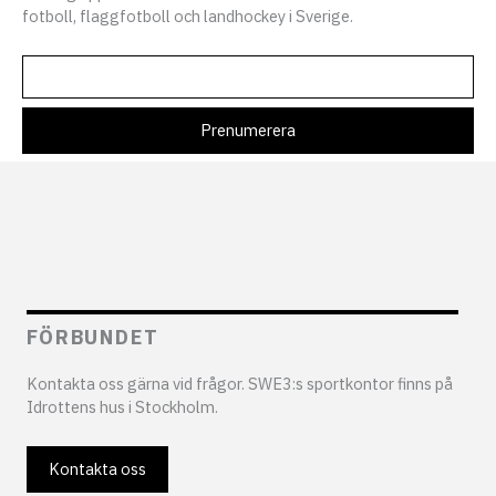
fotboll, flaggfotboll och landhockey i Sverige.
FÖRBUNDET
Kontakta oss gärna vid frågor. SWE3:s sportkontor finns på
Idrottens hus i Stockholm.
Kontakta oss