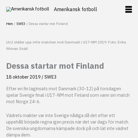
Hoppa
Amerikansk fotboll
till
innehåll
Hem
SWE3
Dessa startar mot Finland
ULU ställer upp inför matchen mot Danmark i U17-NM 2019. Foto: Erika
Wiman Snäll
Dessa startar mot Finland
18 oktober 2019
/
SWE3
Efter en fin laginsats mot Danmark (30-12) på torsdagen
spelar Sverige final i U17-NM mot Finland som vann sin match
mot Norge 24-6.
Vädrets makter var inte Sverige nådiga då det efter ett
uppehåll började regna igen precis när det var dags för match.
De svenska ungdomarna kämpade dock på och lät inte vädret
dämpa dem.