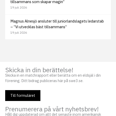
tillsammans som skapar magin”
19 juli 2026
Magnus Alnesjö ansluter till juniorlandslagets ledarstab
– ”Vi utvecklas bäst tillsammans”
19 juli 2026
Skicka in din berättelse!
Skicka in en matchrapport eller berätta om en eldsjäl i din
förening. Ditt bidrag publiceras här på swe3.se.
Till formuläret
Prenumerera på vårt nyhetsbrev!
Håll dig uppdaterad om allt det senaste inom amerikansk