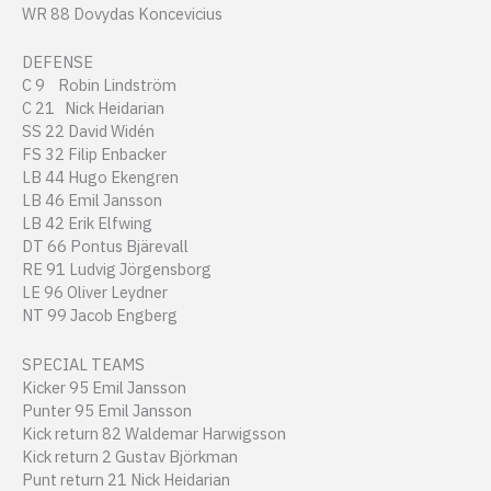
WR 88 Dovydas Koncevicius
DEFENSE
C 9 Robin Lindström
C 21 Nick Heidarian
SS 22 David Widén
FS 32 Filip Enbacker
LB 44 Hugo Ekengren
LB 46 Emil Jansson
LB 42 Erik Elfwing
DT 66 Pontus Bjärevall
RE 91 Ludvig Jörgensborg
LE 96 Oliver Leydner
NT 99 Jacob Engberg
SPECIAL TEAMS
Kicker 95 Emil Jansson
Punter 95 Emil Jansson
Kick return 82 Waldemar Harwigsson
Kick return 2 Gustav Björkman
Punt return 21 Nick Heidarian