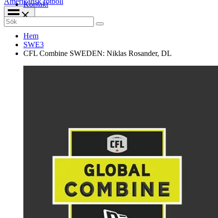
Amerikansk fotboll
Kontakt
Search
for:
Hem
SWE3
CFL Combine SWEDEN: Niklas Rosander, DL