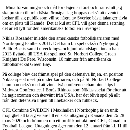
– Mina förväntningar och mål för dagen är först och främst att jag
ska prestera till min bästa förmåga. Jag hoppas också att eventet
lockar till sig publik som vill se några av Sverige bästa talanger tävla
om en plats till Kanada. Det är kul att CFL vill göra denna satsning,
det är ett lyft för den amerikanska fotbollen i Sverige!
Niklas Rosander inledde den amerikanska fotbollskarriären med
Norrköping Panthers 2011. Det hann bli spel också i Nyköping
Baltic Beasts samt i utvecklings- och juniorlandslaget innan han
2013 flyttade till USA för spel med St. Norbert College Green
Knights i De Pere, Wisconsin, 10 minuter från amerikanska
fotbollsmeckat Green Bay.
På college blev det främst spel på den defensiva linjen, en position
Niklas spelat mest på under karriären, och på St. Norbert College
hann han också med att vinna två conference championships i
Midwest Conference. I Borås Rhinos, som Niklas spelat för efter att
ha tagit examen och återvänt från USA, har det blivit spel på allt
från den defensiva linjen till linebacker och fullback.
CFL Combine SWEDEN i Maxihallen i Norrköping är en unik
möjlighet att ta sig vidare till en sista uttagning i Kanada den 26-28
mars 2020 och drömmen om ett proffskontrakt med CFL, Canadian
Football League. Uttagningen äger rum den 12 januari från kl. 11 till