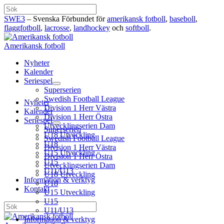
Hoppa
Sök
till
SWE3
– Svenska Förbundet för
amerikansk fotboll
,
baseboll
,
innehåll
flaggfotboll
,
lacrosse
,
landhockey
och
softboll
.
Amerikansk fotboll
Nyheter
Kalender
Seriespel
Superserien
Swedish Football League
Nyheter
Division 1 Herr Västra
Kalender
Division 1 Herr Östra
Seriespel
Utvecklingserien Dam
Superserien
U18 Utveckling
Swedish Football League
U18
Division 1 Herr Västra
U15 Utveckling
Division 1 Herr Östra
U15
Utvecklingserien Dam
U11/U13
U18 Utveckling
Information & verktyg
U18
Kontakt
U15 Utveckling
U15
Sök
U11/U13
Information & verktyg