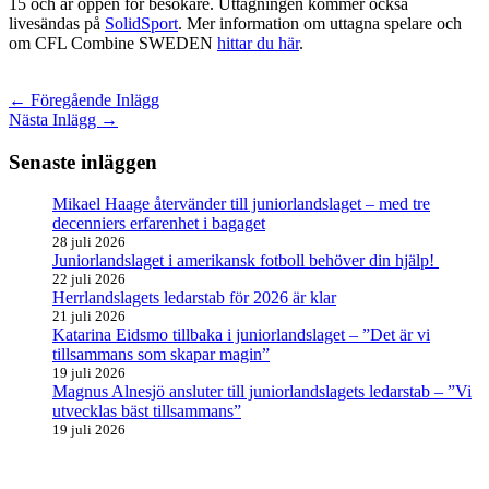
15 och är öppen för besökare. Uttagningen kommer också
livesändas på
SolidSport
. Mer information om uttagna spelare och
om CFL Combine SWEDEN
hittar du här
.
←
Föregående Inlägg
Nästa Inlägg
→
Senaste inläggen
Mikael Haage återvänder till juniorlandslaget – med tre
decenniers erfarenhet i bagaget
28 juli 2026
Juniorlandslaget i amerikansk fotboll behöver din hjälp!
22 juli 2026
Herrlandslagets ledarstab för 2026 är klar
21 juli 2026
Katarina Eidsmo tillbaka i juniorlandslaget – ”Det är vi
tillsammans som skapar magin”
19 juli 2026
Magnus Alnesjö ansluter till juniorlandslagets ledarstab – ”Vi
utvecklas bäst tillsammans”
19 juli 2026