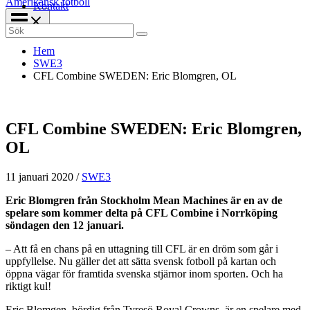
Amerikansk fotboll
Kontakt
Search
for:
Hem
SWE3
CFL Combine SWEDEN: Eric Blomgren, OL
CFL Combine SWEDEN: Eric Blomgren,
OL
11 januari 2020
/
SWE3
Eric Blomgren från Stockholm Mean Machines är en av de
spelare som kommer delta på CFL Combine i Norrköping
söndagen den 12 januari.
– Att få en chans på en uttagning till CFL är en dröm som går i
uppfyllelse. Nu gäller det att sätta svensk fotboll på kartan och
öppna vägar för framtida svenska stjärnor inom sporten. Och ha
riktigt kul!
Eric Blomgen, bördig från Tyresö Royal Crowns, är en spelare med