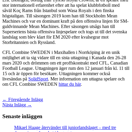
stor internationell erfarenhet efter att ha spelat klubbfotboll med
såväl Koç Rams från Istanbul som Wasa Royals i den finska
högstaligan. Till säsongen 2019 kom han till Stockholm Mean
Machines och var en dominant kraft på den offensiva linjen för SM-
guldvinnande Mean Machines. Efter säsongen utsågs han till
Superseriens bästa offensiva linjespelare och togs ut till det svenska
landslag som blev klart för EM 2020 efter kvalsegrar mot
Storbritannien och Ryssland.
CFL Combine SWEDEN i Maxihallen i Norrköping är en unik
möjlighet att ta sig vidare till en sista uttagning i Kanada den 26-28
mars 2020 och drömmen om ett proffskontrakt med CFL, Canadian
Football League. Uttagningen äger rum den 12 januari från kl. 11 till
15 och är öppen för besökare. Uttagningen kommer också
livesändas på
SolidSport
. Mer information om uttagna spelare och
om CFL Combine SWEDEN
hittar du här
.
←
Föregående Inlägg
Nästa Inlägg
→
Senaste inläggen
Mikael Haage återvänder till juniorlandslaget – med tre