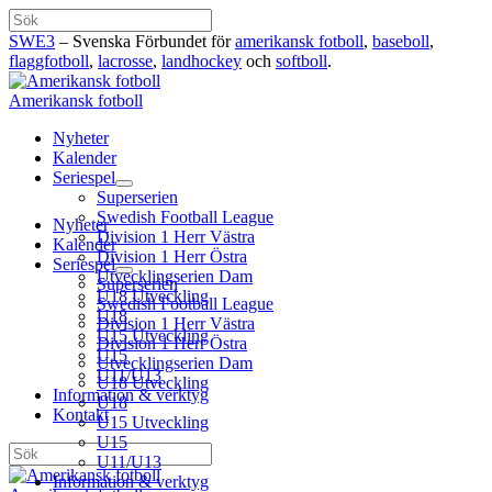
Hoppa
Sök
till
SWE3
– Svenska Förbundet för
amerikansk fotboll
,
baseboll
,
innehåll
flaggfotboll
,
lacrosse
,
landhockey
och
softboll
.
Amerikansk fotboll
Nyheter
Kalender
Seriespel
Superserien
Swedish Football League
Nyheter
Division 1 Herr Västra
Kalender
Division 1 Herr Östra
Seriespel
Utvecklingserien Dam
Superserien
U18 Utveckling
Swedish Football League
U18
Division 1 Herr Västra
U15 Utveckling
Division 1 Herr Östra
U15
Utvecklingserien Dam
U11/U13
U18 Utveckling
Information & verktyg
U18
Kontakt
U15 Utveckling
U15
Sök
U11/U13
Information & verktyg