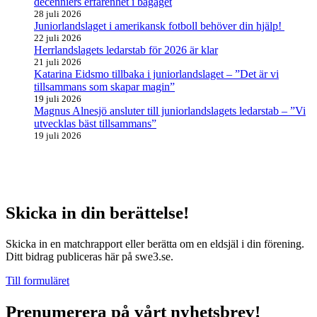
decenniers erfarenhet i bagaget
28 juli 2026
Juniorlandslaget i amerikansk fotboll behöver din hjälp!
22 juli 2026
Herrlandslagets ledarstab för 2026 är klar
21 juli 2026
Katarina Eidsmo tillbaka i juniorlandslaget – ”Det är vi
tillsammans som skapar magin”
19 juli 2026
Magnus Alnesjö ansluter till juniorlandslagets ledarstab – ”Vi
utvecklas bäst tillsammans”
19 juli 2026
Skicka in din berättelse!
Skicka in en matchrapport eller berätta om en eldsjäl i din förening.
Ditt bidrag publiceras här på swe3.se.
Till formuläret
Prenumerera på vårt nyhetsbrev!