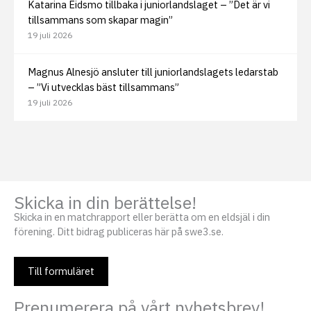
Katarina Eidsmo tillbaka i juniorlandslaget – ”Det är vi
tillsammans som skapar magin”
19 juli 2026
Magnus Alnesjö ansluter till juniorlandslagets ledarstab
– ”Vi utvecklas bäst tillsammans”
19 juli 2026
Skicka in din berättelse!
Skicka in en matchrapport eller berätta om en eldsjäl i din
förening. Ditt bidrag publiceras här på swe3.se.
Till formuläret
Prenumerera på vårt nyhetsbrev!