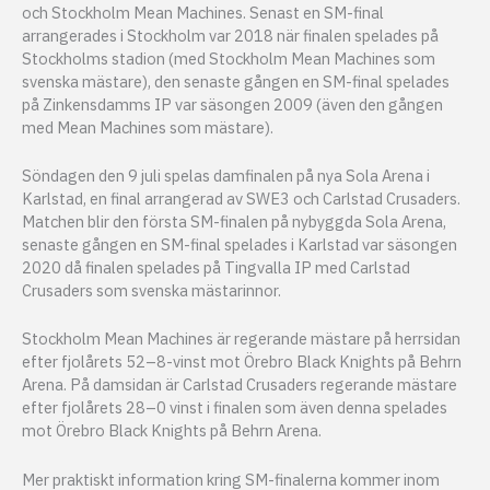
och Stockholm Mean Machines. Senast en SM-final
arrangerades i Stockholm var 2018 när finalen spelades på
Stockholms stadion (med Stockholm Mean Machines som
svenska mästare), den senaste gången en SM-final spelades
på Zinkensdamms IP var säsongen 2009 (även den gången
med Mean Machines som mästare).
Söndagen den 9 juli spelas damfinalen på nya Sola Arena i
Karlstad, en final arrangerad av SWE3 och Carlstad Crusaders.
Matchen blir den första SM-finalen på nybyggda Sola Arena,
senaste gången en SM-final spelades i Karlstad var säsongen
2020 då finalen spelades på Tingvalla IP med Carlstad
Crusaders som svenska mästarinnor.
Stockholm Mean Machines är regerande mästare på herrsidan
efter fjolårets 52–8-vinst mot Örebro Black Knights på Behrn
Arena. På damsidan är Carlstad Crusaders regerande mästare
efter fjolårets 28–0 vinst i finalen som även denna spelades
mot Örebro Black Knights på Behrn Arena.
Mer praktiskt information kring SM-finalerna kommer inom