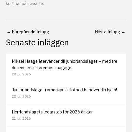
kort här på swe3.se.
←
Föregående Inlägg
Nästa Inlägg
→
Senaste inläggen
Mikael Haage återvänder till juniorlandslaget – med tre
decenniers erfarenhet i bagaget
28 juli 2026
Juniorlandslaget i amerikansk fotboll behöver din hjälp!
22 juli 2026
Herrlandslagets ledarstab för 2026 är klar
21 juli 2026