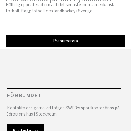
Håll dig uppdaterad om allt det senaste inom amerikansk
fotboll, flaggfotboll och landhockey i Sverige.
FÖRBUNDET
Kontakta oss gärna vid frågor. SWE3:s sportkontor finns på
Idrottens hus i Stockholm.
Kontakta oss