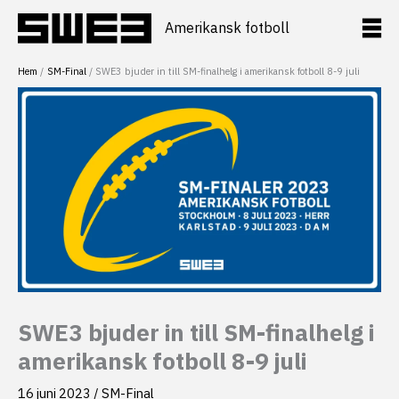
Hoppa
till
Amerikansk fotboll
innehåll
Hem
SM-Final
SWE3 bjuder in till SM-finalhelg i amerikansk fotboll 8-9 juli
SWE3 bjuder in till SM-finalhelg i
amerikansk fotboll 8-9 juli
16 juni 2023
/
SM-Final