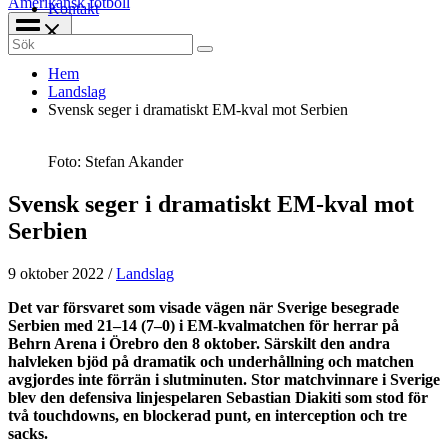
Amerikansk fotboll
Kontakt
Search
for:
Hem
Landslag
Svensk seger i dramatiskt EM-kval mot Serbien
Foto: Stefan Akander
Svensk seger i dramatiskt EM-kval mot
Serbien
9 oktober 2022
/
Landslag
Det var försvaret som visade vägen när Sverige besegrade
Serbien med 21–14 (7–0) i EM-kvalmatchen för herrar på
Behrn Arena i Örebro den 8 oktober. Särskilt den andra
halvleken bjöd på dramatik och underhållning och matchen
avgjordes inte förrän i slutminuten. Stor matchvinnare i Sverige
blev den defensiva linjespelaren Sebastian Diakiti som stod för
två touchdowns, en blockerad punt, en interception och tre
sacks.