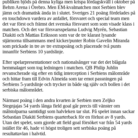
publiken bjöds på denna kyliga men krispa lördagskväll i oktober på
Behrn Arena i Örebro. Men EM-kvalmatchen mot Serbien blev
jämn och dramatisk ända in i slutet. Sveriges 21 poäng fördelades på
en touchdown vardera av anfallet, försvaret och special team men
det var först och främst det svenska försvaret som som visade klass i
matchen. Och det var försvarsspelarna Ludvig Myrén, Sebastian
Diakiti och Mattias Eriksson som var de tre klarast lysande
stjärnorna tillsammans med kicker/punter Robin Gavelin Miranda
som prickade in tre av tre extrapoäng och placerade två punts
innanför Serbiens 10 yardslinje.
Efter spelarpresentationer och nationalsånger var det det blågula
hemmalaget som tog ledningen i matchen. QB Philip Juhlin
revanscherade sig efter en tidig interception i Serbiens målområde
och hittar fram till Edvin Almeida som tar emot passningen på
Serbiens 5-yardslinje och trycker in både sig själv och bollen i det
serbiska målområdet.
Närmast poäng i den andra kvarten är Serbien men Zeljko
Stegnjajas 54 yards långa field goal går precis till vänster om
målstolparna samtidigt som halvleken tar slut. På spelet innan sackar
Sebastian Diakiti Serbiens quarterback för en förlust av 8 yards.
Utan det spelet, som gjorde att field goal försöket var från 54 yards
istället för 46, hade vi högst troligen sett serbiska poäng på
resultattavlan i halvtid.