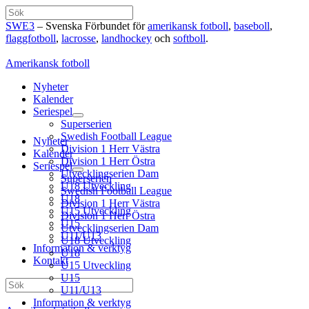
Hoppa
Sök
till
SWE3
– Svenska Förbundet för
amerikansk fotboll
,
baseboll
,
innehåll
flaggfotboll
,
lacrosse
,
landhockey
och
softboll
.
Amerikansk fotboll
Nyheter
Kalender
Seriespel
Superserien
Swedish Football League
Nyheter
Division 1 Herr Västra
Kalender
Division 1 Herr Östra
Seriespel
Utvecklingserien Dam
Superserien
U18 Utveckling
Swedish Football League
U18
Division 1 Herr Västra
U15 Utveckling
Division 1 Herr Östra
U15
Utvecklingserien Dam
U11/U13
U18 Utveckling
Information & verktyg
U18
Kontakt
U15 Utveckling
U15
Sök
U11/U13
Information & verktyg