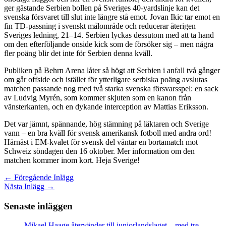
ger gästande Serbien bollen på Sveriges 40-yardslinje kan det
svenska försvaret till slut inte längre stå emot. Jovan Ikic tar emot en
fin TD-passning i svenskt målområde och reducerar återigen
Sveriges ledning, 21–14. Serbien lyckas dessutom med att ta hand
om den efterföljande onside kick som de försöker sig – men några
fler poäng blir det inte för Serbien denna kväll.
Publiken på Behrn Arena låter så högt att Serbien i anfall två gånger
om går offside och istället för ytterligare serbiska poäng avslutas
matchen passande nog med två starka svenska försvarsspel: en sack
av Ludvig Myrén, som kommer skjuten som en kanon från
vänsterkanten, och en dykande interception av Mattias Eriksson.
Det var jämnt, spännande, hög stämning på läktaren och Sverige
vann – en bra kväll för svensk amerikansk fotboll med andra ord!
Härnäst i EM-kvalet för svensk del väntar en bortamatch mot
Schweiz söndagen den 16 oktober. Mer information om den
matchen kommer inom kort. Heja Sverige!
←
Föregående Inlägg
Nästa Inlägg
→
Senaste inläggen
Mikael Haage återvänder till juniorlandslaget – med tre