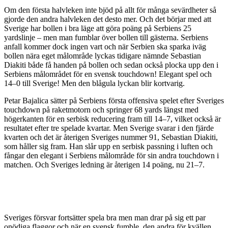
Om den första halvleken inte bjöd på allt för många sevärdheter så
gjorde den andra halvleken det desto mer. Och det börjar med att
Sverige har bollen i bra läge att göra poäng på Serbiens 25
yardslinje – men man fumblar över bollen till gästerna. Serbiens
anfall kommer dock ingen vart och när Serbien ska sparka iväg
bollen nära eget målområde lyckas tidigare nämnde Sebastian
Diakiti både få handen på bollen och sedan också plocka upp den i
Serbiens målområdet för en svensk touchdown! Elegant spel och
14–0 till Sverige! Men den blågula lyckan blir kortvarig.
Petar Bajalica sätter på Serbiens första offensiva spelet efter Sveriges
touchdown på raketmotorn och springer 68 yards längst med
högerkanten för en serbisk reducering fram till 14–7, vilket också är
resultatet efter tre spelade kvartar. Men Sverige svarar i den fjärde
kvarten och det är återigen Sveriges nummer 91, Sebastian Diakiti,
som håller sig fram. Han slår upp en serbisk passning i luften och
fångar den elegant i Serbiens målområde för sin andra touchdown i
matchen. Och Sveriges ledning är återigen 14 poäng, nu 21–7.
Sveriges försvar fortsätter spela bra men man drar på sig ett par
onödiga flaggor och när en svensk fumble, den andra för kvällen,