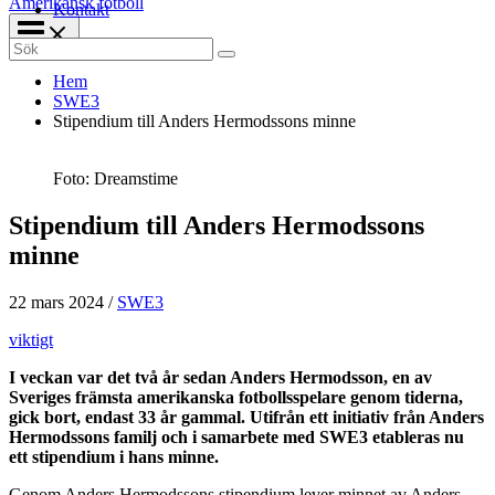
Amerikansk fotboll
Kontakt
Search
for:
Hem
SWE3
Stipendium till Anders Hermodssons minne
Foto: Dreamstime
Stipendium till Anders Hermodssons
minne
22 mars 2024
/
SWE3
viktigt
I veckan var det två år sedan Anders Hermodsson, en av
Sveriges främsta amerikanska fotbollsspelare genom tiderna,
gick bort, endast 33 år gammal. Utifrån ett initiativ från Anders
Hermodssons familj och i samarbete med SWE3 etableras nu
ett stipendium i hans minne.
Genom Anders Hermodssons stipendium lever minnet av Anders