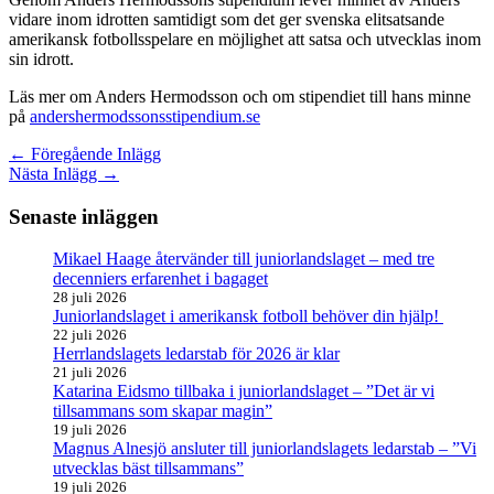
vidare inom idrotten samtidigt som det ger svenska elitsatsande
amerikansk fotbollsspelare en möjlighet att satsa och utvecklas inom
sin idrott.
Läs mer om Anders Hermodsson och om stipendiet till hans minne
på
andershermodssonsstipendium.se
←
Föregående Inlägg
Nästa Inlägg
→
Senaste inläggen
Mikael Haage återvänder till juniorlandslaget – med tre
decenniers erfarenhet i bagaget
28 juli 2026
Juniorlandslaget i amerikansk fotboll behöver din hjälp!
22 juli 2026
Herrlandslagets ledarstab för 2026 är klar
21 juli 2026
Katarina Eidsmo tillbaka i juniorlandslaget – ”Det är vi
tillsammans som skapar magin”
19 juli 2026
Magnus Alnesjö ansluter till juniorlandslagets ledarstab – ”Vi
utvecklas bäst tillsammans”
19 juli 2026