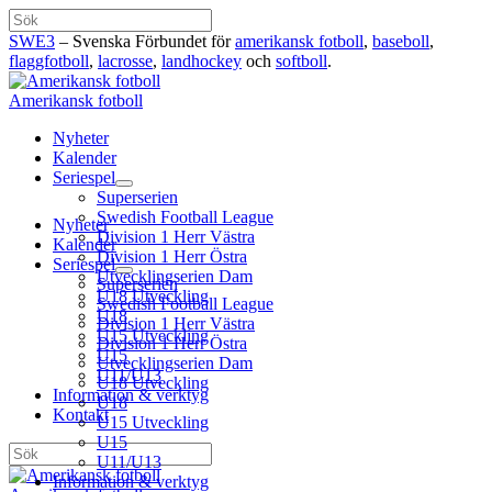
Hoppa
Sök
till
SWE3
– Svenska Förbundet för
amerikansk fotboll
,
baseboll
,
innehåll
flaggfotboll
,
lacrosse
,
landhockey
och
softboll
.
Amerikansk fotboll
Nyheter
Kalender
Seriespel
Superserien
Swedish Football League
Nyheter
Division 1 Herr Västra
Kalender
Division 1 Herr Östra
Seriespel
Utvecklingserien Dam
Superserien
U18 Utveckling
Swedish Football League
U18
Division 1 Herr Västra
U15 Utveckling
Division 1 Herr Östra
U15
Utvecklingserien Dam
U11/U13
U18 Utveckling
Information & verktyg
U18
Kontakt
U15 Utveckling
U15
Sök
U11/U13
Information & verktyg