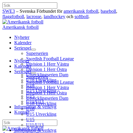
Hoppa
Sök
till
SWE3
– Svenska Förbundet för
amerikansk fotboll
,
baseboll
,
innehåll
flaggfotboll
,
lacrosse
,
landhockey
och
softboll
.
Amerikansk fotboll
Nyheter
Kalender
Seriespel
Superserien
Swedish Football League
Nyheter
Division 1 Herr Västra
Kalender
Division 1 Herr Östra
Seriespel
Utvecklingserien Dam
Superserien
U18 Utveckling
Swedish Football League
U18
Division 1 Herr Västra
U15 Utveckling
Division 1 Herr Östra
U15
Utvecklingserien Dam
U11/U13
U18 Utveckling
Information & verktyg
U18
Kontakt
U15 Utveckling
U15
Sök
U11/U13
Information & verktyg