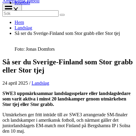
Amerikansk fotboll
Kontakt
Search
for:
Hem
Landslag
Så ser du Sverige-Finland som Stor grabb eller Stor tjej
Foto: Jonas Domfors
Så ser du Sverige-Finland som Stor grabb
eller Stor tjej
24 april 2025
/
Landslag
SWE3 uppmärksammar landslagsspelare eller landslagsledare
som varit aktiva i minst 20 landskamper genom utmärkelsen
Stor tjej eller Stor grabb.
Utmärkelsen ger fritt inträde till av SWE3 arrangerade SM-finaler
och landskamper i amerikansk fotboll, och närmast gäller det
juniorlandslagets EM-match mot Finland på Bergshamra IP i Solna
den 10 maj.