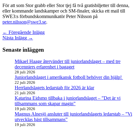
För att som Stor grabb eller Stor tjej få två gratisbiljetter till denna,
eller kommande landskamper och SM-finaler, skicka ett mail till
SWE3:s förbundskommunikatör Peter Nilsson på
peter.nilsson@swe3.se
.
←
Föregående Inlägg
Nästa Inlägg
→
Senaste inläggen
Mikael Haage återvänder till juniorlandslaget – med tre
decenniers erfarenhet i bagaget
28 juli 2026
Juniorlandslaget i amerikansk fotboll behöver din hjälp!
22 juli 2026
Herrlandslagets ledarstab för 2026 är klar
21 juli 2026
Katarina Eidsmo tillbaka i juniorlandslaget – ”Det är vi
tillsammans som skapar magin”
19 juli 2026
Magnus Alnesjö ansluter till juniorlandslagets ledarstab – ”Vi
utvecklas bäst tillsammans”
19 juli 2026