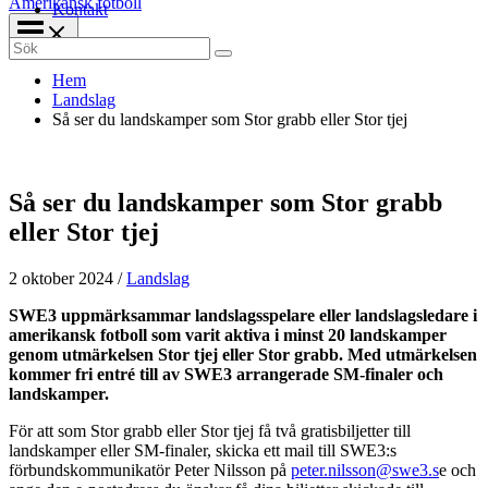
Amerikansk fotboll
Kontakt
Search
for:
Hem
Landslag
Så ser du landskamper som Stor grabb eller Stor tjej
Så ser du landskamper som Stor grabb
eller Stor tjej
2 oktober 2024
/
Landslag
SWE3 uppmärksammar landslagsspelare eller landslagsledare i
amerikansk fotboll som varit aktiva i minst 20 landskamper
genom utmärkelsen Stor tjej eller Stor grabb. Med utmärkelsen
kommer fri entré till av SWE3 arrangerade SM-finaler och
landskamper.
För att som Stor grabb eller Stor tjej få två gratisbiljetter till
landskamper eller SM-finaler, skicka ett mail till SWE3:s
förbundskommunikatör Peter Nilsson på
peter.nilsson@swe3.s
e och