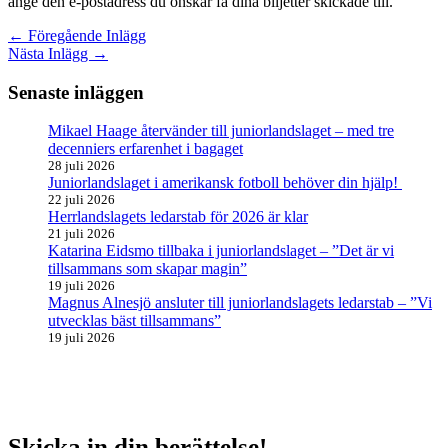
ange den e-postadress du önskar få dina biljetter skickade till.
←
Föregående Inlägg
Nästa Inlägg
→
Senaste inläggen
Mikael Haage återvänder till juniorlandslaget – med tre
decenniers erfarenhet i bagaget
28 juli 2026
Juniorlandslaget i amerikansk fotboll behöver din hjälp!
22 juli 2026
Herrlandslagets ledarstab för 2026 är klar
21 juli 2026
Katarina Eidsmo tillbaka i juniorlandslaget – ”Det är vi
tillsammans som skapar magin”
19 juli 2026
Magnus Alnesjö ansluter till juniorlandslagets ledarstab – ”Vi
utvecklas bäst tillsammans”
19 juli 2026
Skicka in din berättelse!