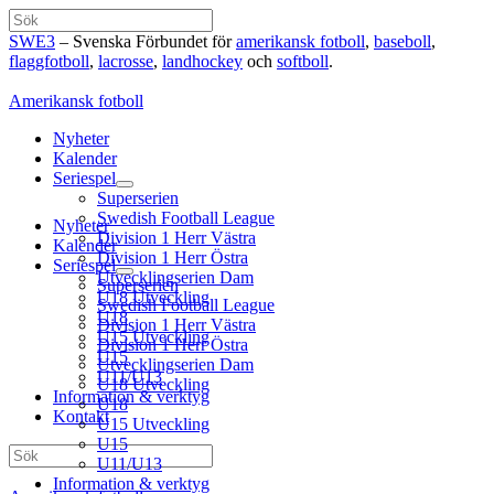
Hoppa
Sök
till
SWE3
– Svenska Förbundet för
amerikansk fotboll
,
baseboll
,
innehåll
flaggfotboll
,
lacrosse
,
landhockey
och
softboll
.
Amerikansk fotboll
Nyheter
Kalender
Seriespel
Superserien
Swedish Football League
Nyheter
Division 1 Herr Västra
Kalender
Division 1 Herr Östra
Seriespel
Utvecklingserien Dam
Superserien
U18 Utveckling
Swedish Football League
U18
Division 1 Herr Västra
U15 Utveckling
Division 1 Herr Östra
U15
Utvecklingserien Dam
U11/U13
U18 Utveckling
Information & verktyg
U18
Kontakt
U15 Utveckling
U15
Sök
U11/U13
Information & verktyg