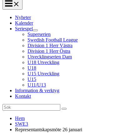
Nyheter
Kalender
Seriespel
Superserien
Swedish Football League
Division 1 Herr Västra
Division 1 Herr Östra
Utvecklingserien Dam
U18 Utveckling
U18
U15 Utveckling
U15
U11/U13
Information & verktyg
Kontakt
Search
for:
Hem
SWE3
Representantskapsmöte 26 januari