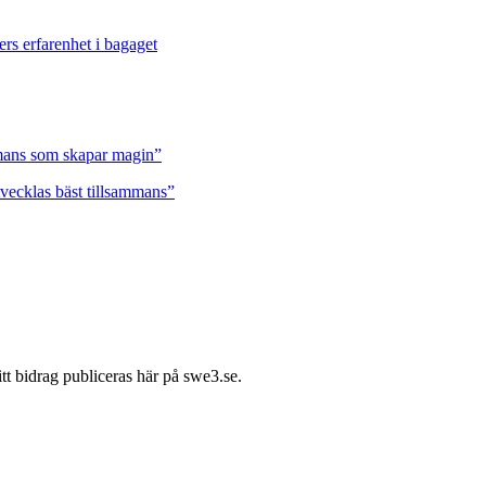
ers erfarenhet i bagaget
ammans som skapar magin”
tvecklas bäst tillsammans”
itt bidrag publiceras här på swe3.se.