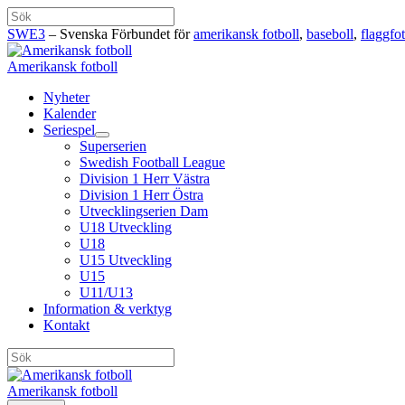
Hoppa
Sök
till
SWE3
– Svenska Förbundet för
amerikansk fotboll
,
baseboll
,
flaggfot
innehåll
Amerikansk fotboll
Nyheter
Kalender
Seriespel
Superserien
Swedish Football League
Division 1 Herr Västra
Division 1 Herr Östra
Utvecklingserien Dam
U18 Utveckling
U18
U15 Utveckling
U15
U11/U13
Information & verktyg
Kontakt
Sök
Amerikansk fotboll