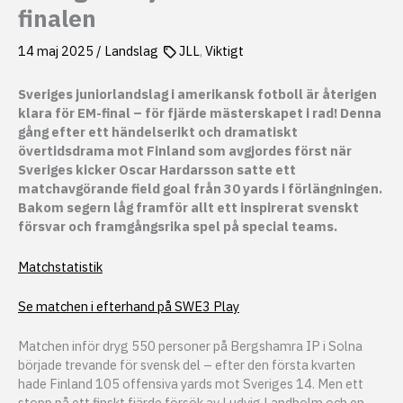
finalen
14 maj 2025
/
Landslag
JLL
,
Viktigt
Sveriges juniorlandslag i amerikansk fotboll är återigen
klara för EM-final – för fjärde mästerskapet i rad! Denna
gång efter ett händelserikt och dramatiskt
övertidsdrama mot Finland som avgjordes först när
Sveriges kicker Oscar Hardarsson satte ett
matchavgörande field goal från 30 yards i förlängningen.
Bakom segern låg framför allt ett inspirerat svenskt
försvar och framgångsrika spel på special teams.
Matchstatistik
Se matchen i efterhand på SWE3 Play
Matchen inför dryg 550 personer på Bergshamra IP i Solna
började trevande för svensk del – efter den första kvarten
hade Finland 105 offensiva yards mot Sveriges 14. Men ett
stopp på ett finskt fjärde försök av Ludvig Landholm och en