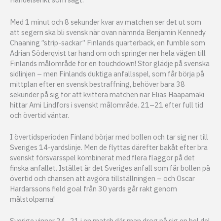
Med 1 minut och 8 sekunder kvar av matchen ser det ut som
att segern ska bli svensk när ovan nämnda Benjamin Kennedy
Chaaning ”strip-sackar” Finlands quarterback, en fumble som
Adrian Söderqvist tar hand om och springer ner hela vägen till
Finlands målområde för en touchdown! Stor glädje på svenska
sidlinjen – men Finlands duktiga anfallsspel, som får börja på
mittplan efter en svensk bestraffning, behöver bara 38
sekunder på sig för att kvittera matchen när Elias Haapamäki
hittar Ami Lindfors i svenskt målområde. 21–21 efter full tid
och övertid väntar.
I övertidsperioden Finland börjar med bollen och tar sig ner till
Sveriges 14-yardslinje. Men de flyttas därefter bakåt efter bra
svenskt försvarsspel kombinerat med flera flaggor på det
finska anfallet. Istället är det Sveriges anfall som får bollen på
övertid och chansen att avgöra tillställningen – och Oscar
Hardarssons field goal från 30 yards går rakt genom
målstolparna!
Sverige vinner 24–21 i en match där man drog på sig en hel del