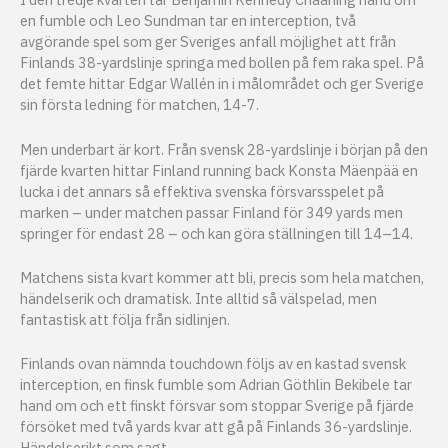
en fumble och Leo Sundman tar en interception, två
avgörande spel som ger Sveriges anfall möjlighet att från
Finlands 38-yardslinje springa med bollen på fem raka spel. På
det femte hittar Edgar Wallén in i målområdet och ger Sverige
sin första ledning för matchen, 14-7.
Men underbart är kort. Från svensk 28-yardslinje i början på den
fjärde kvarten hittar Finland running back Konsta Mäenpää en
lucka i det annars så effektiva svenska försvarsspelet på
marken – under matchen passar Finland för 349 yards men
springer för endast 28 – och kan göra ställningen till 14–14.
Matchens sista kvart kommer att bli, precis som hela matchen,
händelserik och dramatisk. Inte alltid så välspelad, men
fantastisk att följa från sidlinjen.
Finlands ovan nämnda touchdown följs av en kastad svensk
interception, en finsk fumble som Adrian Göthlin Bekibele tar
hand om och ett finskt försvar som stoppar Sverige på fjärde
försöket med två yards kvar att gå på Finlands 36-yardslinje.
Händelserikt som sagt.