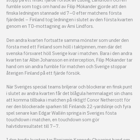
fumble som togs om hand av Filip Mökander gjorde att den
finska ledningen stannade vid 7–0 efter matchens första
fjärdedel – Finland tog ledningen i slutet av den första kvarten
genom en TD-mottagning av Ami Lindfors.
Den andra kvarten fortsatte samma mönster som under den
första med ett Finland som höll i taktpinnen, men där det
svenska försvaret höll Sverige kvar i matchen. Bara i den andra
kvarten tar Albin Johansson en interception, Filip Mökander tar
hand om sin andra fumble för matchen och Sverige stoppar
återigen Finland på ett fjärde försök.
När Sveriges special teams briljerar och blockerar en finsk punt
i slutet av andra kvarten får det blågula hemmalaget sin chans
att komma tillbaka i matchen på riktigt! Conor Nethercott för
ner den blockerade sparken till Finlands 22-yardslinje och fyra
spel senare kan Edgar Wallén springa in Sveriges fösta
touchdown i matchen, en touchdown som gör
halvtidsresultatet till 7–7.
I den tredje kvarten tar Benjamin Kennedy Chaaning hand om