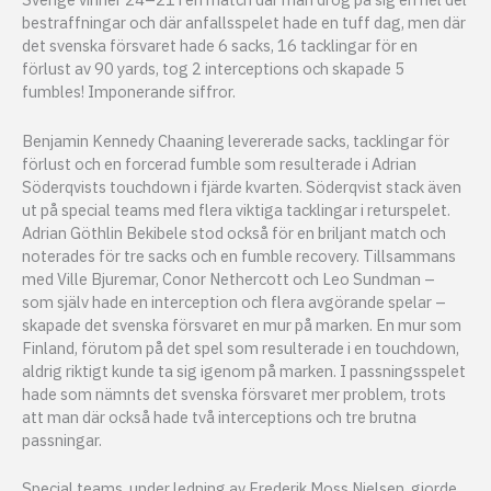
bestraffningar och där anfallsspelet hade en tuff dag, men där
det svenska försvaret hade 6 sacks, 16 tacklingar för en
förlust av 90 yards, tog 2 interceptions och skapade 5
fumbles! Imponerande siffror.
Benjamin Kennedy Chaaning levererade sacks, tacklingar för
förlust och en forcerad fumble som resulterade i Adrian
Söderqvists touchdown i fjärde kvarten. Söderqvist stack även
ut på special teams med flera viktiga tacklingar i returspelet.
Adrian Göthlin Bekibele stod också för en briljant match och
noterades för tre sacks och en fumble recovery. Tillsammans
med Ville Bjuremar, Conor Nethercott och Leo Sundman –
som själv hade en interception och flera avgörande spelar –
skapade det svenska försvaret en mur på marken. En mur som
Finland, förutom på det spel som resulterade i en touchdown,
aldrig riktigt kunde ta sig igenom på marken. I passningsspelet
hade som nämnts det svenska försvaret mer problem, trots
att man där också hade två interceptions och tre brutna
passningar.
Special teams, under ledning av Frederik Moss Nielsen, gjorde