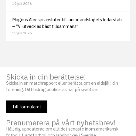
19 juli 2026
Magnus Alnesjö ansluter till juniorlandslagets ledarstab
– ”Vi utvecklas bäst tillsammans”
19 juli 2026
Skicka in din berättelse!
Skicka in en matchrapport eller berätta om en eldsjäl i din
förening. Ditt bidrag publiceras här på swe3.se.
Till formuläret
Prenumerera på vårt nyhetsbrev!
Håll dig uppdaterad om allt det senaste inom amerikansk
fotboll, flaggfotboll och landhockey i Sverige.