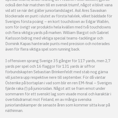
också den här matchen till en svensk triumf, något vi blivit vana
vid att se när det gäller juniorlandslaget. Asil Ares Savaskan
blockerade en punt i slutet av första halvlek, vilket bäddade för
Sveriges första poäng – en kort touchdown av Edgar Wallén,
som för övrigt var produktiv hela kvällen med två touchdowns
och flera viktiga yards på marken. William Bargot och Gabriel
Karlsson bidrog med viktiga special teams-tacklingar och
Dominik Kapas hanterade punts med precision och noterades
även för flera viktiga spel som running back.
I offensiven sprang Sverige 35 gånger för 117 yards, men 2,7
yards per spel och 16 flaggor för 131 yards är siffror
förbundskapten Sebastian Brinkenfeldt med stab nog gärna
vill justera upp respektive nere till september. För då väntar
Österrike på bortaplan i vad som blir en ren EM-final – Sveriges
fjärde raka (!) på juniorsidan. Något att se fram emot under
sommaren för ett svenskt lag som visade moral och karaktär i
övertidsdramat mot Finland, en av många svenska
juniorlandskamper de senaste åren som kommer sitta kvar på
näthinnan.