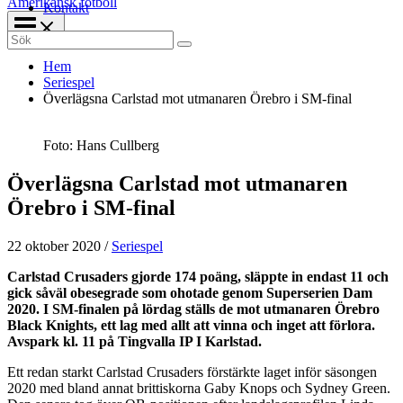
Amerikansk fotboll
Kontakt
Search
for:
Hem
Seriespel
Överlägsna Carlstad mot utmanaren Örebro i SM-final
Foto: Hans Cullberg
Överlägsna Carlstad mot utmanaren
Örebro i SM-final
22 oktober 2020
/
Seriespel
Carlstad Crusaders gjorde 174 poäng, släppte in endast 11 och
gick såväl obesegrade som ohotade genom Superserien Dam
2020. I SM-finalen på lördag ställs de mot utmanaren Örebro
Black Knights, ett lag med allt att vinna och inget att förlora.
Avspark kl. 11 på Tingvalla IP I Karlstad.
Ett redan starkt Carlstad Crusaders förstärkte laget inför säsongen
2020 med bland annat brittiskorna Gaby Knops och Sydney Green.