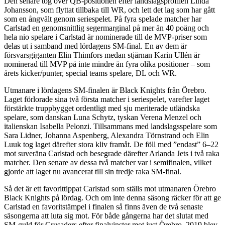
Den senare tog över QB-positionen efter landslagsprofilen Linda
Johansson, som flyttat tillbaka till WR, och lett det lag som har gått
som en ångvält genom seriespelet. På fyra spelade matcher har
Carlstad en genomsnittlig segermarginal på mer än 40 poäng och
hela nio spelare i Carlstad är nominerade till de MVP-priser som
delas ut i samband med lördagens SM-final. En av dem är
försvarsgiganten Elin Thimfors medan stjärnan Karin Ullén är
nominerad till MVP på inte mindre än fyra olika positioner – som
årets kicker/punter, special teams spelare, DL och WR.
Utmanare i lördagens SM-finalen är Black Knights från Örebro.
Laget förlorade sina två första matcher i seriespelet, varefter laget
förstärkte truppbygget ordentligt med sju meriterade utländska
spelare, som danskan Luna Schytz, tyskan Verena Menzel och
italienskan Isabella Pelonzi. Tillsammans med landslagsspelare som
Sara Lidner, Johanna Aspenberg, Alexandra Törnstrand och Elin
Luuk tog laget därefter stora kliv framåt. De föll med ”endast” 6–22
mot suveräna Carlstad och besegrade därefter Arlanda Jets i två raka
matcher. Den senare av dessa två matcher var i semifinalen, vilket
gjorde att laget nu avancerat till sin tredje raka SM-final.
Så det är ett favorittippat Carlstad som ställs mot utmanaren Örebro
Black Knights på lördag. Och om inte denna säsong räcker för att ge
Carlstad en favoritstämpel i finalen så finns även de två senaste
säsongerna att luta sig mot. För både gångerna har det slutat med
SM-guld för Crusaders efter finalvinster mot just Örebro. 2019 blev