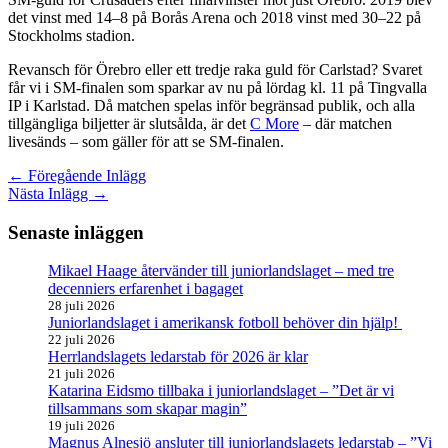
det vinst med 14–8 på Borås Arena och 2018 vinst med 30–22 på
Stockholms stadion.
Revansch för Örebro eller ett tredje raka guld för Carlstad? Svaret
får vi i SM-finalen som sparkar av nu på lördag kl. 11 på Tingvalla
IP i Karlstad. Då matchen spelas inför begränsad publik, och alla
tillgängliga biljetter är slutsålda, är det
C More
– där matchen
livesänds – som gäller för att se SM-finalen.
←
Föregående Inlägg
Nästa Inlägg
→
Senaste inläggen
Mikael Haage återvänder till juniorlandslaget – med tre
decenniers erfarenhet i bagaget
28 juli 2026
Juniorlandslaget i amerikansk fotboll behöver din hjälp!
22 juli 2026
Herrlandslagets ledarstab för 2026 är klar
21 juli 2026
Katarina Eidsmo tillbaka i juniorlandslaget – ”Det är vi
tillsammans som skapar magin”
19 juli 2026
Magnus Alnesjö ansluter till juniorlandslagets ledarstab – ”Vi