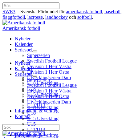
Hoppa
Sök
till
SWE3
– Svenska Förbundet för
amerikansk fotboll
,
baseboll
,
innehåll
flaggfotboll
,
lacrosse
,
landhockey
och
softboll
.
Amerikansk fotboll
Nyheter
Kalender
Seriespel
Superserien
Swedish Football League
Nyheter
Division 1 Herr Västra
Kalender
Division 1 Herr Östra
Seriespel
Utvecklingserien Dam
Superserien
U18 Utveckling
Swedish Football League
U18
Division 1 Herr Västra
U15 Utveckling
Division 1 Herr Östra
U15
Utvecklingserien Dam
U11/U13
U18 Utveckling
Information & verktyg
U18
Kontakt
U15 Utveckling
U15
Sök
U11/U13
Information & verktyg