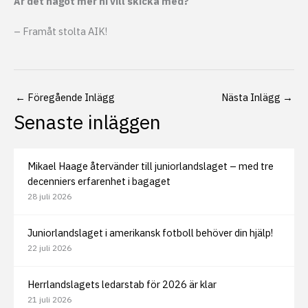
Är det något mer ni vill skicka med?
– Framåt stolta AIK!
←
Föregående Inlägg
Nästa Inlägg
→
Senaste inläggen
Mikael Haage återvänder till juniorlandslaget – med tre
decenniers erfarenhet i bagaget
28 juli 2026
Juniorlandslaget i amerikansk fotboll behöver din hjälp!
22 juli 2026
Herrlandslagets ledarstab för 2026 är klar
21 juli 2026