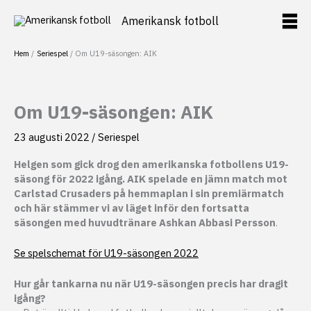
Hoppa
Amerikansk fotboll
till
innehåll
Hem
Seriespel
Om U19-säsongen: AIK
Om U19-säsongen: AIK
23 augusti 2022
/
Seriespel
Helgen som gick drog den amerikanska fotbollens U19-
säsong för 2022 igång. AIK spelade en jämn match mot
Carlstad Crusaders på hemmaplan i sin premiärmatch
och här stämmer vi av läget inför den fortsatta
säsongen med huvudtränare Ashkan Abbasi Persson
.
Se spelschemat för U19-säsongen 2022
Hur går tankarna nu när U19-säsongen precis har dragit
igång?