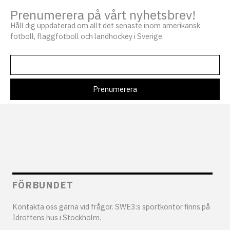
Prenumerera på vårt nyhetsbrev!
Håll dig uppdaterad om allt det senaste inom amerikansk
fotboll, flaggfotboll och landhockey i Sverige.
FÖRBUNDET
Kontakta oss gärna vid frågor. SWE3:s sportkontor finns på
Idrottens hus i Stockholm.