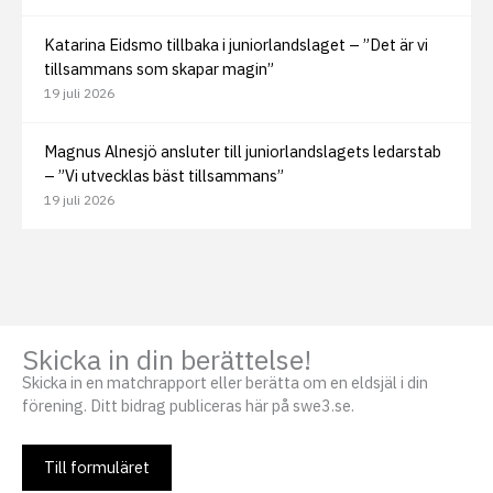
Katarina Eidsmo tillbaka i juniorlandslaget – ”Det är vi
tillsammans som skapar magin”
19 juli 2026
Magnus Alnesjö ansluter till juniorlandslagets ledarstab
– ”Vi utvecklas bäst tillsammans”
19 juli 2026
Skicka in din berättelse!
Skicka in en matchrapport eller berätta om en eldsjäl i din
förening. Ditt bidrag publiceras här på swe3.se.
Till formuläret