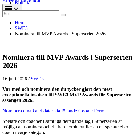
Amerikansk fotboll
Kontakt
Search
for:
Hem
SWE3
Nominera till MVP Awards i Superserien 2026
Nominera till MVP Awards i Superserien
2026
16 juni 2026
/
SWE3
Var med och nominera den du tycker gjort den mest
exceptionella insatsen till SWE3 MVP Awards för Superserien
säsongen 2026.
Nominera dina kandidater via följande Google Form
Spelare och coacher i samtliga deltagande lag i Superserien är
möjliga att nominera och du kan nominera fler än en spelare eller
coach i varje kategori
.