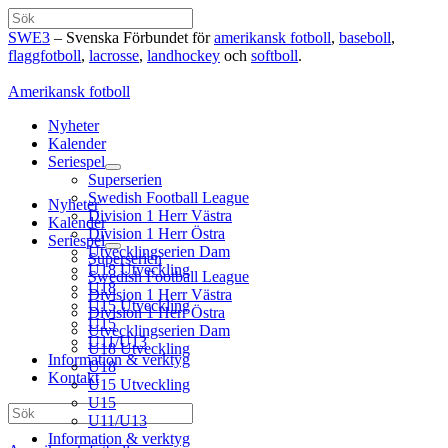
Hoppa
Sök
till
SWE3
– Svenska Förbundet för
amerikansk fotboll
,
baseboll
,
innehåll
flaggfotboll
,
lacrosse
,
landhockey
och
softboll
.
Amerikansk fotboll
Nyheter
Kalender
Seriespel
Superserien
Swedish Football League
Nyheter
Division 1 Herr Västra
Kalender
Division 1 Herr Östra
Seriespel
Utvecklingserien Dam
Superserien
U18 Utveckling
Swedish Football League
U18
Division 1 Herr Västra
U15 Utveckling
Division 1 Herr Östra
U15
Utvecklingserien Dam
U11/U13
U18 Utveckling
Information & verktyg
U18
Kontakt
U15 Utveckling
U15
Sök
U11/U13
Information & verktyg