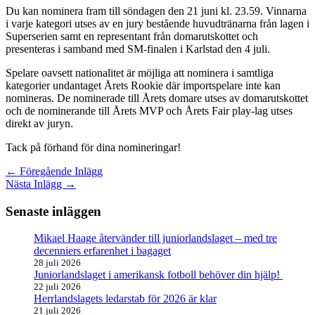
Du kan nominera fram till söndagen den 21 juni kl. 23.59. Vinnarna
i varje kategori utses av en jury bestående huvudtränarna från lagen i
Superserien samt en representant från domarutskottet och
presenteras i samband med SM-finalen i Karlstad den 4 juli.
Spelare oavsett nationalitet är möjliga att nominera i samtliga
kategorier undantaget Årets Rookie där importspelare inte kan
nomineras. De nominerade till Årets domare utses av domarutskottet
och de nominerande till Årets MVP och Årets Fair play-lag utses
direkt av juryn.
Tack på förhand för dina nomineringar!
←
Föregående Inlägg
Nästa Inlägg
→
Senaste inläggen
Mikael Haage återvänder till juniorlandslaget – med tre
decenniers erfarenhet i bagaget
28 juli 2026
Juniorlandslaget i amerikansk fotboll behöver din hjälp!
22 juli 2026
Herrlandslagets ledarstab för 2026 är klar
21 juli 2026