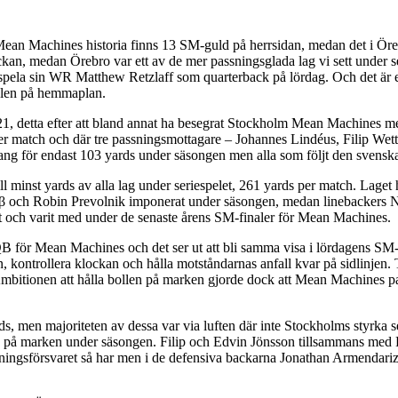
Mean Machines historia finns 13 SM-guld på herrsidan, medan det i Öre
kan, medan Örebro var ett av de mer passningsglada lag vi sett under
å spela sin WR Matthew Retzlaff som quarterback på lördag. Och det är 
nalen på hemmaplan.
21, detta efter att bland annat ha besegrat Stockholm Mean Machines 
r match och där tre passningsmottagare – Johannes Lindéus, Filip Wet
ng för endast 103 yards under säsongen men alla som följt den svenska 
ill minst yards av alla lag under seriespelet, 261 yards per match. Lage
reβ och Robin Prevolnik imponerat under säsongen, medan linebackers N
 och varit med under de senaste årens SM-finaler för Mean Machines.
 för Mean Machines och det ser ut att bli samma visa i lördagens SM-
en, kontrollera klockan och hålla motståndarnas anfall kvar på sidlin
 Ambitionen att hålla bollen på marken gjorde dock att Mean Machines p
s, men majoriteten av dessa var via luften där inte Stockholms styrka ser
n på marken under säsongen. Filip och Edvin Jönsson tillsammans med Ri
i passningsförsvaret så har men i de defensiva backarna Jonathan Armenda