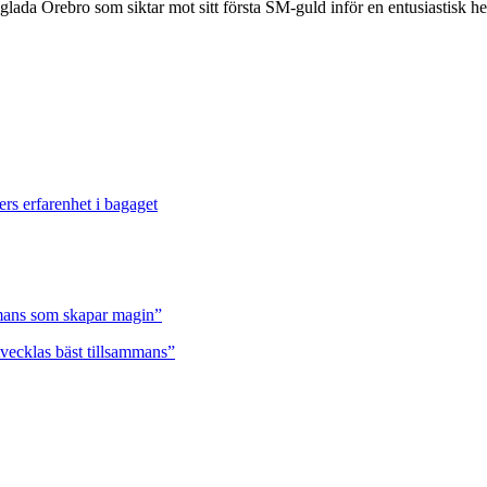
glada Örebro som siktar mot sitt första SM-guld inför en entusiastisk h
ers erfarenhet i bagaget
ammans som skapar magin”
tvecklas bäst tillsammans”