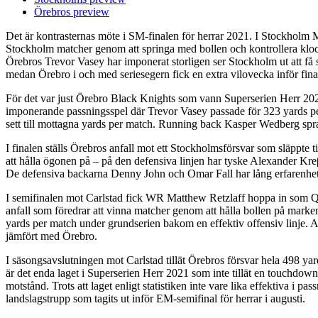
Örebros preview
Det är kontrasternas möte i SM-finalen för herrar 2021. I Stockholm 
Stockholm matcher genom att springa med bollen och kontrollera kloc
Örebros Trevor Vasey har imponerat storligen ser Stockholm ut att f
medan Örebro i och med seriesegern fick en extra vilovecka inför fi
För det var just Örebro Black Knights som vann Superserien Herr 20
imponerande passningsspel där Trevor Vasey passade för 323 yards pe
sett till mottagna yards per match. Running back Kasper Wedberg spra
I finalen ställs Örebros anfall mot ett Stockholmsförsvar som släppte t
att hålla ögonen på – på den defensiva linjen har tyske Alexander K
De defensiva backarna Denny John och Omar Fall har lång erfarenhet
I semifinalen mot Carlstad fick WR Matthew Retzlaff hoppa in som QB
anfall som föredrar att vinna matcher genom att hålla bollen på mark
yards per match under grundserien bakom en effektiv offensiv linje.
jämfört med Örebro.
I säsongsavslutningen mot Carlstad tillät Örebros försvar hela 498 yard
är det enda laget i Superserien Herr 2021 som inte tillät en touchdow
motstånd. Trots att laget enligt statistiken inte vare lika effektiva 
landslagstrupp som tagits ut inför EM-semifinal för herrar i augusti.