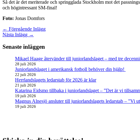
Så det är det meriterade och springglada Stockholm mot det passnings
och högintressant SM-final!
Foto:
Jonas Domfors
←
Föregående Inlägg
Nästa Inlägg
→
Senaste inläggen
Mikael Haage återvänder till juniorlandslaget – med tre decenni
28 juli 2026
Juniorlandslaget i amerikansk fotboll behöver din hjälp!
22 juli 2026
Herrlandslagets ledarstab för 2026 är klar
21 juli 2026
Katarina Eidsmo tillbaka i juniorlandslaget – ”Det är vi tills
19 juli 2026
Magnus Alnesjö ansluter till juniorlandslagets ledarstab – ”Vi u
19 juli 2026