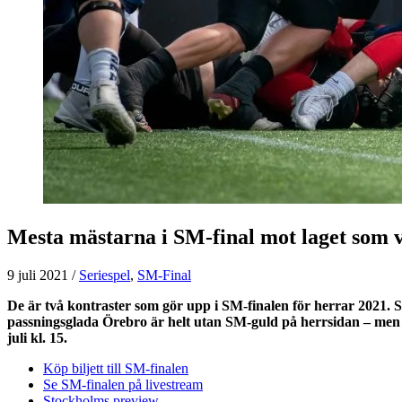
Mesta mästarna i SM-final mot laget som vi
9 juli 2021
/
Seriespel
,
SM-Final
De är två kontraster som gör upp i SM-finalen för herrar 2021. 
passningsglada Örebro är helt utan SM-guld på herrsidan – men
juli kl. 15.
Köp biljett till SM-finalen
Se SM-finalen på livestream
Stockholms preview