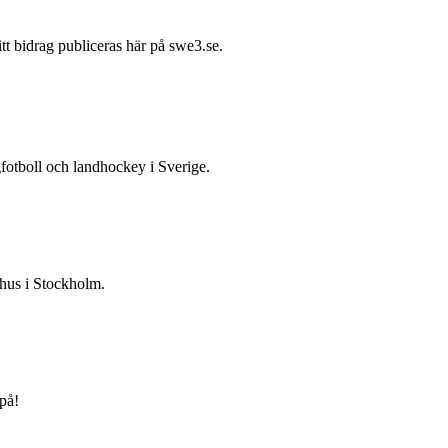
itt bidrag publiceras här på swe3.se.
gfotboll och landhockey i Sverige.
 hus i Stockholm.
på!