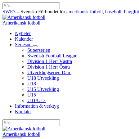
Hoppa
Sök
till
SWE3
– Svenska Förbundet för
amerikansk fotboll
,
baseboll
,
flaggfot
innehåll
Amerikansk fotboll
Nyheter
Kalender
Seriespel
Superserien
Swedish Football League
Division 1 Herr Västra
Division 1 Herr Östra
Utvecklingserien Dam
U18 Utveckling
U18
U15 Utveckling
U15
U11/U13
Information & verktyg
Kontakt
Sök
Amerikansk fotboll