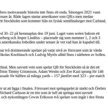
bros motsvarande historia inte finns ett enda. Säsongen 2021 vann
 senare år. Både lagen startar amerikaner som QB:s men medan
ett Stockholm som kommer från en fysisk semifinalseger mot Carlstad,
med 30–22 på hemmaplan den 19 juni. Laget vann serien bakom ett
terberg och Jesper Lindéus – placerade sig som nummer 1, 2 och 3
amerikanska fotbollen under senare år vet vad han är kapabel till.
t har två dominerande spelare på varje nivå av försvaret som är värda
ikolas Knoblauch och Ludvig Myrén alltid finns i närheten av bollen.
final. Men oavsett vem som spelar QB för Stockholm så är det ett
jen. Trion Timmy Göransson, Adam Westin och Zee Kazi sprang för 146
assade för hälften så många yards – 157 jämfört med 323 – per match
 ut att ligga i finalen. Försvaret mot springspelet är starkt och Örebro
chard Carlsson är en trio som är tuff att springa mot oavsett
riz och nykomlingen Cewin Eriksson två spelare som ingår i den första