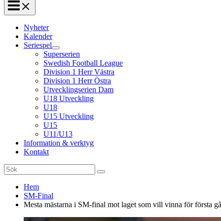
Nyheter
Kalender
Seriespel
Superserien
Swedish Football League
Division 1 Herr Västra
Division 1 Herr Östra
Utvecklingserien Dam
U18 Utveckling
U18
U15 Utveckling
U15
U11/U13
Information & verktyg
Kontakt
Search
for:
Hem
SM-Final
Mesta mästarna i SM-final mot laget som vill vinna för första 