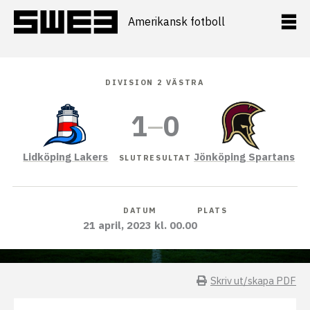
Hoppa
till
Amerikansk fotboll
innehåll
DIVISION 2 VÄSTRA
1
–
0
Lidköping Lakers
Jönköping Spartans
SLUTRESULTAT
DATUM
PLATS
21 april, 2023 kl. 00.00
Skriv ut/skapa PDF