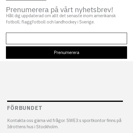
Prenumerera på vårt nyhetsbrev!
Håll dig uppdaterad om allt det senaste inom amerikansk
fotboll, flaggfotboll och landhockey i Sverige.
FÖRBUNDET
Kontakta oss gärna vid frågor. SWE3:s sportkontor finns på
Idrottens hus i Stockholm.