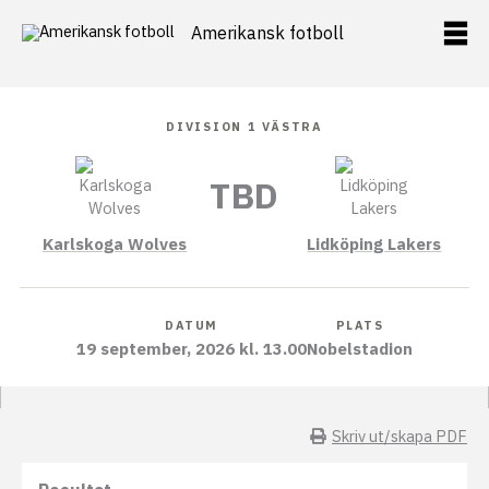
Hoppa
Amerikansk fotboll
till
innehåll
DIVISION 1 VÄSTRA
TBD
Karlskoga Wolves
Lidköping Lakers
DATUM
PLATS
19 september, 2026 kl. 13.00
Nobelstadion
Skriv ut/skapa PDF