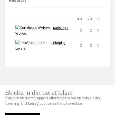
Resultat
1H
2H
S
Karlskoga
0
0
0
Wolves
Lidköping
0
0
0
Lakers
Skicka in din berättelse!
Skicka in en matchrapport eller berätta om en eldsjäl i din
förening. Ditt bidrag publiceras här på swe3.se.