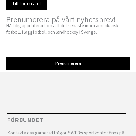
Till formuläret
Prenumerera på vårt nyhetsbrev!
Håll dig uppdaterad om allt det senaste inom amerikansk
fotboll, flaggfotboll och landhockey i Sverige.
FÖRBUNDET
Kontakta oss gärna vid frågor. SWE3:s sportkontor finns på