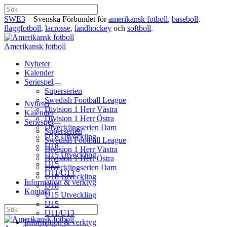
Hoppa
Sök
till
SWE3
– Svenska Förbundet för
amerikansk fotboll
,
baseboll
,
innehåll
flaggfotboll
,
lacrosse
,
landhockey
och
softboll
.
Amerikansk fotboll
Nyheter
Kalender
Seriespel
Superserien
Swedish Football League
Nyheter
Division 1 Herr Västra
Kalender
Division 1 Herr Östra
Seriespel
Utvecklingserien Dam
Superserien
U18 Utveckling
Swedish Football League
U18
Division 1 Herr Västra
U15 Utveckling
Division 1 Herr Östra
U15
Utvecklingserien Dam
U11/U13
U18 Utveckling
Information & verktyg
U18
Kontakt
U15 Utveckling
U15
Sök
U11/U13
Information & verktyg