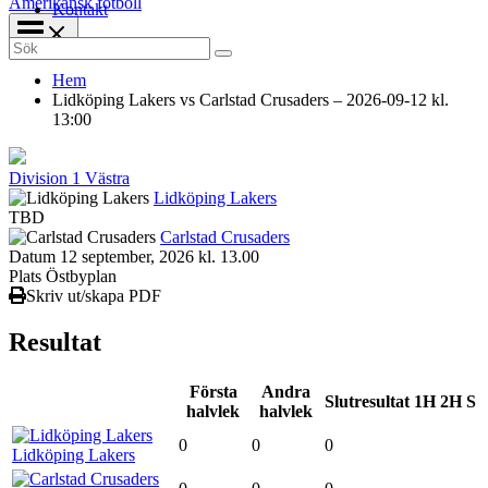
Amerikansk fotboll
Kontakt
Search
for:
Hem
Lidköping Lakers vs Carlstad Crusaders – 2026-09-12 kl.
13:00
Division 1 Västra
Lidköping Lakers
TBD
Carlstad Crusaders
Datum
12 september, 2026 kl. 13.00
Plats
Östbyplan
Skriv ut/skapa PDF
Resultat
Första
Andra
Slutresultat
1H
2H
S
halvlek
halvlek
0
0
0
Lidköping Lakers