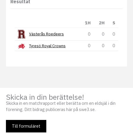
Resultat
1H
2H
S
0
0
0
Västerås Roedeers
0
0
0
Tyresö Royal Crowns
Skicka in din berättelse!
Skicka in en matchrapport eller berätta om en eldsjäl i din
förening. Ditt bidrag publiceras här på swe3.se.
Till formuläret