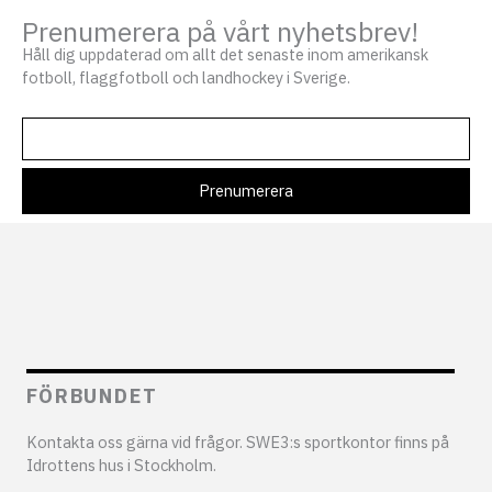
Prenumerera på vårt nyhetsbrev!
Håll dig uppdaterad om allt det senaste inom amerikansk
fotboll, flaggfotboll och landhockey i Sverige.
FÖRBUNDET
Kontakta oss gärna vid frågor. SWE3:s sportkontor finns på
Idrottens hus i Stockholm.