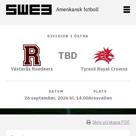
Hoppa
till
Amerikansk fotboll
innehåll
DIVISION 1 ÖSTRA
TBD
Västerås Roedeers
Tyresö Royal Crowns
DATUM
PLATS
26 september, 2026 kl. 14.00
Arosvallen
Skriv ut/skapa PDF