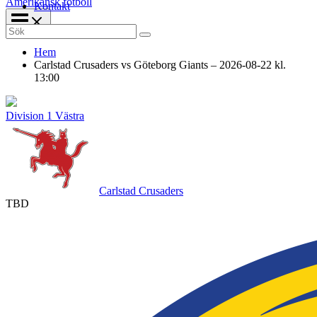
Amerikansk fotboll
Kontakt
Search
for:
Hem
Carlstad Crusaders vs Göteborg Giants – 2026-08-22 kl.
13:00
Division 1 Västra
Carlstad Crusaders
TBD