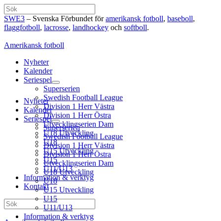
Hoppa
Sök
till
SWE3
– Svenska Förbundet för
amerikansk fotboll
,
baseboll
,
innehåll
flaggfotboll
,
lacrosse
,
landhockey
och
softboll
.
Amerikansk fotboll
Nyheter
Kalender
Seriespel
Superserien
Swedish Football League
Nyheter
Division 1 Herr Västra
Kalender
Division 1 Herr Östra
Seriespel
Utvecklingserien Dam
Superserien
U18 Utveckling
Swedish Football League
U18
Division 1 Herr Västra
U15 Utveckling
Division 1 Herr Östra
U15
Utvecklingserien Dam
U11/U13
U18 Utveckling
Information & verktyg
U18
Kontakt
U15 Utveckling
U15
Sök
U11/U13
Information & verktyg