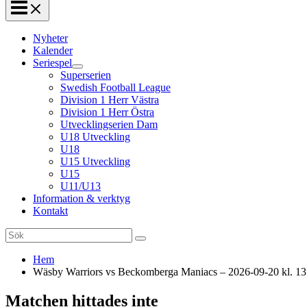
Nyheter
Kalender
Seriespel
Superserien
Swedish Football League
Division 1 Herr Västra
Division 1 Herr Östra
Utvecklingserien Dam
U18 Utveckling
U18
U15 Utveckling
U15
U11/U13
Information & verktyg
Kontakt
Search
for:
Hem
Wäsby Warriors vs Beckomberga Maniacs – 2026-09-20 kl. 13
Matchen hittades inte