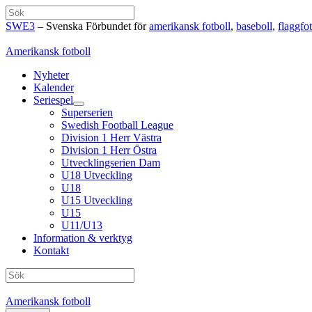
Hoppa
Sök
till
SWE3
– Svenska Förbundet för
amerikansk fotboll
,
baseboll
,
flaggfot
innehåll
Amerikansk fotboll
Nyheter
Kalender
Seriespel
Superserien
Swedish Football League
Division 1 Herr Västra
Division 1 Herr Östra
Utvecklingserien Dam
U18 Utveckling
U18
U15 Utveckling
U15
U11/U13
Information & verktyg
Kontakt
Sök
Amerikansk fotboll