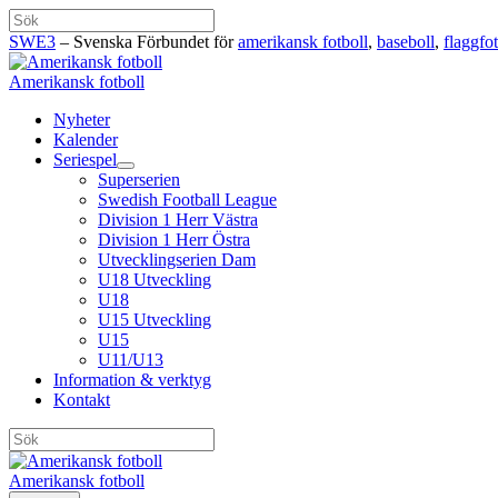
Hoppa
Sök
till
SWE3
– Svenska Förbundet för
amerikansk fotboll
,
baseboll
,
flaggfot
innehåll
Amerikansk fotboll
Nyheter
Kalender
Seriespel
Superserien
Swedish Football League
Division 1 Herr Västra
Division 1 Herr Östra
Utvecklingserien Dam
U18 Utveckling
U18
U15 Utveckling
U15
U11/U13
Information & verktyg
Kontakt
Sök
Amerikansk fotboll