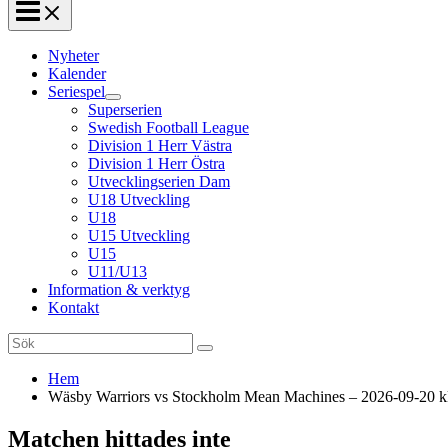
Nyheter
Kalender
Seriespel
Superserien
Swedish Football League
Division 1 Herr Västra
Division 1 Herr Östra
Utvecklingserien Dam
U18 Utveckling
U18
U15 Utveckling
U15
U11/U13
Information & verktyg
Kontakt
Search
for:
Hem
Wäsby Warriors vs Stockholm Mean Machines – 2026-09-20 kl
Matchen hittades inte