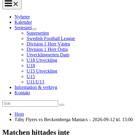
Nyheter
Kalender
Seriespel
Superserien
Swedish Football League
Division 1 Herr Västra
Division 1 Herr Östra
Utvecklingserien Dam
U18 Utveckling
U18
U15 Utveckling
U15
U11/U13
Information & verktyg
Kontakt
Search
for:
Hem
Täby Flyers vs Beckomberga Maniacs – 2026-09-12 kl. 15:00
Matchen hittades inte