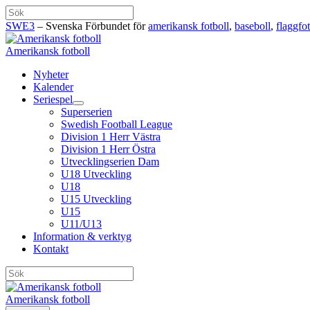
Hoppa
Sök
till
SWE3
– Svenska Förbundet för
amerikansk fotboll
,
baseboll
,
flaggfot
innehåll
Amerikansk fotboll
Nyheter
Kalender
Seriespel
Superserien
Swedish Football League
Division 1 Herr Västra
Division 1 Herr Östra
Utvecklingserien Dam
U18 Utveckling
U18
U15 Utveckling
U15
U11/U13
Information & verktyg
Kontakt
Sök
Amerikansk fotboll