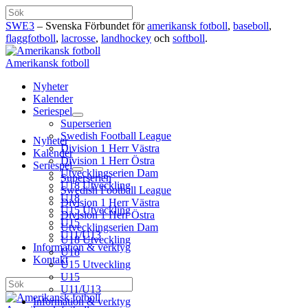
Hoppa
Sök
till
SWE3
– Svenska Förbundet för
amerikansk fotboll
,
baseboll
,
innehåll
flaggfotboll
,
lacrosse
,
landhockey
och
softboll
.
Amerikansk fotboll
Nyheter
Kalender
Seriespel
Superserien
Swedish Football League
Nyheter
Division 1 Herr Västra
Kalender
Division 1 Herr Östra
Seriespel
Utvecklingserien Dam
Superserien
U18 Utveckling
Swedish Football League
U18
Division 1 Herr Västra
U15 Utveckling
Division 1 Herr Östra
U15
Utvecklingserien Dam
U11/U13
U18 Utveckling
Information & verktyg
U18
Kontakt
U15 Utveckling
U15
Sök
U11/U13
Information & verktyg