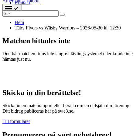
Amerikansk fotboll
Kontakt
Search
for:
Hem
Täby Flyers vs Wäsby Warriors – 2026-05-30 kl. 12:30
Matchen hittades inte
Den här matchen finns inte längre i tävlingssystemet eller kunde inte
hämtas just nu.
Skicka in din berättelse!
Skicka in en matchrapport eller berätta om en eldsjäl i din förening.
Ditt bidrag publiceras här på swe3.se.
Till formuläret
Prenumerera på vårt nyhetsbrev!