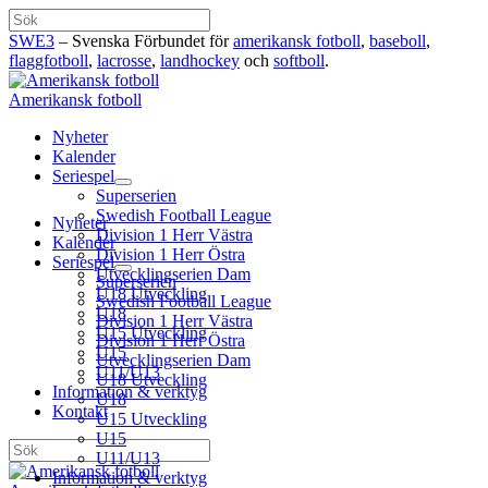
Hoppa
Sök
till
SWE3
– Svenska Förbundet för
amerikansk fotboll
,
baseboll
,
innehåll
flaggfotboll
,
lacrosse
,
landhockey
och
softboll
.
Amerikansk fotboll
Nyheter
Kalender
Seriespel
Superserien
Swedish Football League
Nyheter
Division 1 Herr Västra
Kalender
Division 1 Herr Östra
Seriespel
Utvecklingserien Dam
Superserien
U18 Utveckling
Swedish Football League
U18
Division 1 Herr Västra
U15 Utveckling
Division 1 Herr Östra
U15
Utvecklingserien Dam
U11/U13
U18 Utveckling
Information & verktyg
U18
Kontakt
U15 Utveckling
U15
Sök
U11/U13
Information & verktyg