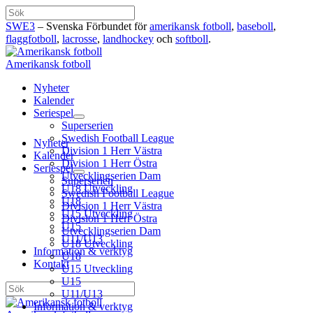
Hoppa
Sök
till
SWE3
– Svenska Förbundet för
amerikansk fotboll
,
baseboll
,
innehåll
flaggfotboll
,
lacrosse
,
landhockey
och
softboll
.
Amerikansk fotboll
Nyheter
Kalender
Seriespel
Superserien
Swedish Football League
Nyheter
Division 1 Herr Västra
Kalender
Division 1 Herr Östra
Seriespel
Utvecklingserien Dam
Superserien
U18 Utveckling
Swedish Football League
U18
Division 1 Herr Västra
U15 Utveckling
Division 1 Herr Östra
U15
Utvecklingserien Dam
U11/U13
U18 Utveckling
Information & verktyg
U18
Kontakt
U15 Utveckling
U15
Sök
U11/U13
Information & verktyg