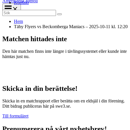
Amerikansk fotboll
Kontakt
Search
for:
Hem
Täby Flyers vs Beckomberga Maniacs – 2025-10-11 kl. 12:20
Matchen hittades inte
Den här matchen finns inte längre i tävlingssystemet eller kunde inte
hämtas just nu.
Skicka in din berättelse!
Skicka in en matchrapport eller berätta om en eldsjäl i din förening.
Ditt bidrag publiceras här på swe3.se.
Till formuläret
Prenumerera på vårt nyhetsbrev!