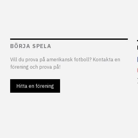
BÖRJA SPELA
Vill du prova på amerikansk fotboll? Kontakta en
förening och prova på!
Hitta en förening