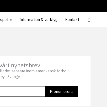
espel
Information & verktyg
Kontakt
vårt nyhetsbrev!
llt det senaste inom amerikansk fotboll,
ey i Sverige.