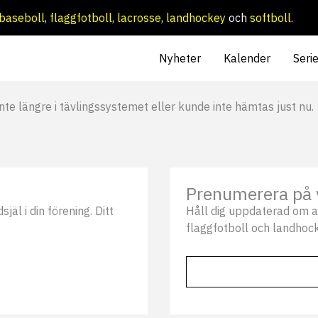
baseboll
,
flaggfotboll
,
lacrosse
,
landhockey
och
softboll
.
Nyheter
Kalender
Seri
nte längre i tävlingssystemet eller kunde inte hämtas just nu.
Prenumerera på 
äl i din förening. Ditt
Håll dig uppdaterad om a
flaggfotboll och landhock