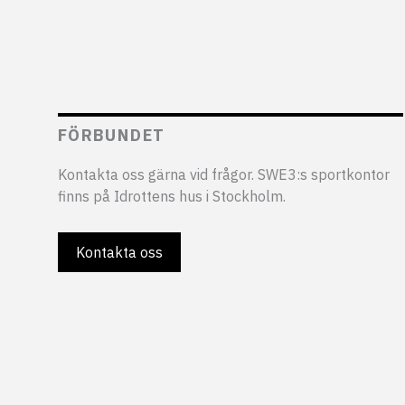
FÖRBUNDET
Kontakta oss gärna vid frågor. SWE3:s sportkontor
finns på Idrottens hus i Stockholm.
Kontakta oss