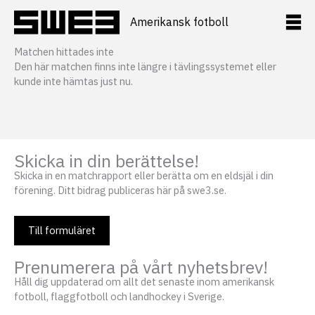
Hoppa
till
Amerikansk fotboll
innehåll
Matchen hittades inte
Den här matchen finns inte längre i tävlingssystemet eller
kunde inte hämtas just nu.
Skicka in din berättelse!
Skicka in en matchrapport eller berätta om en eldsjäl i din
förening. Ditt bidrag publiceras här på swe3.se.
Till formuläret
Prenumerera på vårt nyhetsbrev!
Håll dig uppdaterad om allt det senaste inom amerikansk
fotboll, flaggfotboll och landhockey i Sverige.