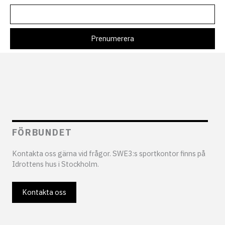
FÖRBUNDET
Kontakta oss gärna vid frågor. SWE3:s sportkontor finns på
Idrottens hus i Stockholm.
Kontakta oss