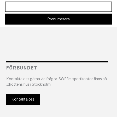
FÖRBUNDET
Kontakta oss gärna vid frågor. SWE3:s sportkontor finns på
Idrottens hus i Stockholm.
Kontakta oss