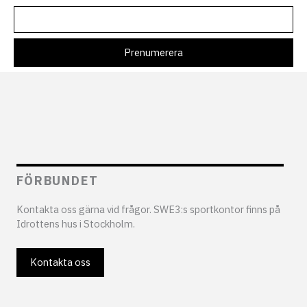
FÖRBUNDET
Kontakta oss gärna vid frågor. SWE3:s sportkontor finns på
Idrottens hus i Stockholm.
Kontakta oss