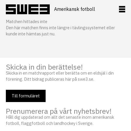
Hoppa
till
Amerikansk fotboll
innehåll
Matchen hittades inte
Den här matchen finns inte längre i tävlingssystemet eller
kunde inte hämtas just nu.
Skicka in din berättelse!
Skicka in en matchrapport eller berätta om en eldsjäl i din
förening. Ditt bidrag publiceras här på swe3.se.
Till formuläret
Prenumerera på vårt nyhetsbrev!
Håll dig uppdaterad om allt det senaste inom amerikansk
fotboll, flaggfotboll och landhockey i Sverige.