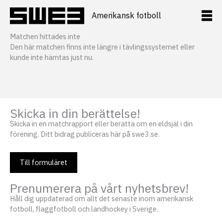
Hoppa
till
Amerikansk fotboll
innehåll
Matchen hittades inte
Den här matchen finns inte längre i tävlingssystemet eller
kunde inte hämtas just nu.
Skicka in din berättelse!
Skicka in en matchrapport eller berätta om en eldsjäl i din
förening. Ditt bidrag publiceras här på swe3.se.
Till formuläret
Prenumerera på vårt nyhetsbrev!
Håll dig uppdaterad om allt det senaste inom amerikansk
fotboll, flaggfotboll och landhockey i Sverige.