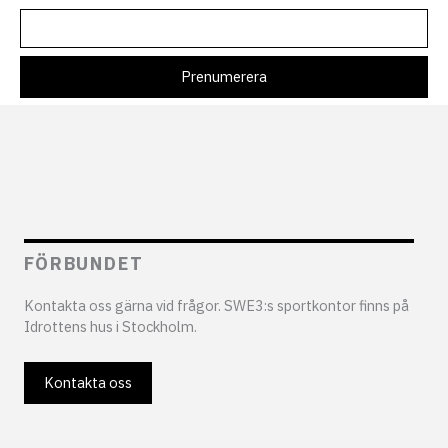
FÖRBUNDET
Kontakta oss gärna vid frågor. SWE3:s sportkontor finns på
Idrottens hus i Stockholm.
Kontakta oss