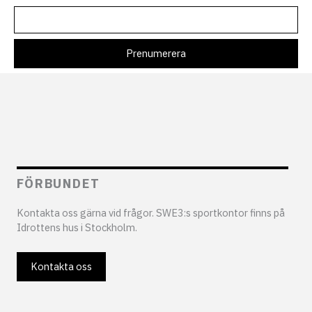
FÖRBUNDET
Kontakta oss gärna vid frågor. SWE3:s sportkontor finns på
Idrottens hus i Stockholm.
Kontakta oss