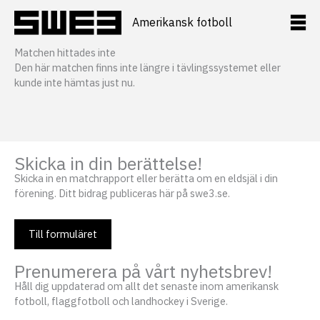
Hoppa
till
Amerikansk fotboll
innehåll
Matchen hittades inte
Den här matchen finns inte längre i tävlingssystemet eller
kunde inte hämtas just nu.
Skicka in din berättelse!
Skicka in en matchrapport eller berätta om en eldsjäl i din
förening. Ditt bidrag publiceras här på swe3.se.
Till formuläret
Prenumerera på vårt nyhetsbrev!
Håll dig uppdaterad om allt det senaste inom amerikansk
fotboll, flaggfotboll och landhockey i Sverige.