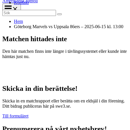
Amerikansk fotboll
Kontakt
Search
for:
Hem
Göteborg Marvels vs Uppsala 86ers – 2025-06-15 kl. 13:00
Matchen hittades inte
Den här matchen finns inte längre i tävlingssystemet eller kunde inte
hämtas just nu.
Skicka in din berättelse!
Skicka in en matchrapport eller berätta om en eldsjäl i din förening.
Ditt bidrag publiceras här på swe3.se.
Till formuläret
Prenumerera på vårt nyhetsbrev!