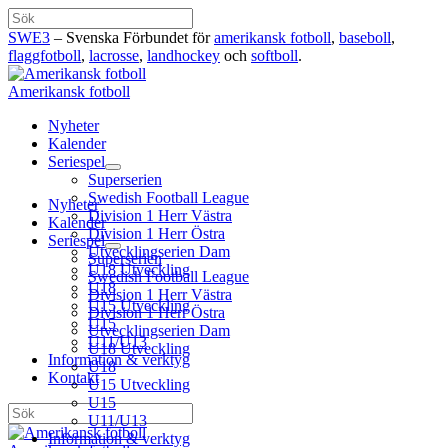
Hoppa
Sök
till
SWE3
– Svenska Förbundet för
amerikansk fotboll
,
baseboll
,
innehåll
flaggfotboll
,
lacrosse
,
landhockey
och
softboll
.
Amerikansk fotboll
Nyheter
Kalender
Seriespel
Superserien
Swedish Football League
Nyheter
Division 1 Herr Västra
Kalender
Division 1 Herr Östra
Seriespel
Utvecklingserien Dam
Superserien
U18 Utveckling
Swedish Football League
U18
Division 1 Herr Västra
U15 Utveckling
Division 1 Herr Östra
U15
Utvecklingserien Dam
U11/U13
U18 Utveckling
Information & verktyg
U18
Kontakt
U15 Utveckling
U15
Sök
U11/U13
Information & verktyg