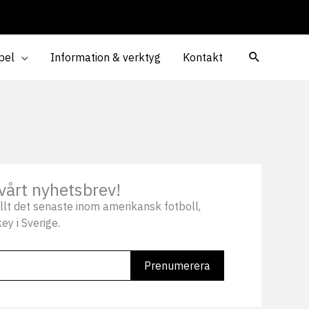
pel
Information & verktyg
Kontakt
vårt nyhetsbrev!
llt det senaste inom amerikansk fotboll,
ey i Sverige.