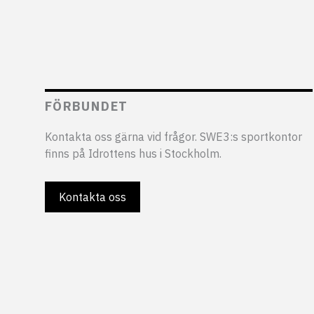
FÖRBUNDET
Kontakta oss gärna vid frågor. SWE3:s sportkontor
finns på Idrottens hus i Stockholm.
Kontakta oss