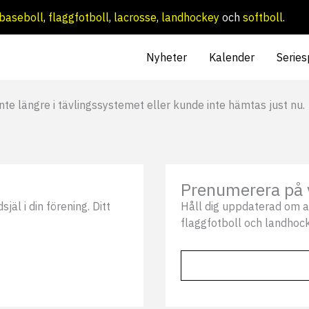
baseboll
,
flaggfotboll
,
lacrosse
,
landhockey
och
softboll
.
Nyheter
Kalender
Series
nte längre i tävlingssystemet eller kunde inte hämtas just nu.
Prenumerera på 
äl i din förening. Ditt
Håll dig uppdaterad om a
flaggfotboll och landhock