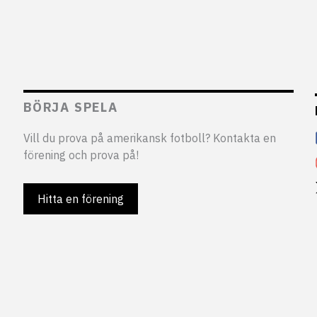
BÖRJA SPELA
Vill du prova på amerikansk fotboll? Kontakta en
förening och prova på!
Hitta en förening