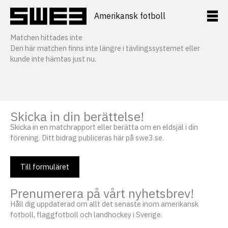
Hoppa
till
Amerikansk fotboll
innehåll
Matchen hittades inte
Den här matchen finns inte längre i tävlingssystemet eller
kunde inte hämtas just nu.
Skicka in din berättelse!
Skicka in en matchrapport eller berätta om en eldsjäl i din
förening. Ditt bidrag publiceras här på swe3.se.
Till formuläret
Prenumerera på vårt nyhetsbrev!
Håll dig uppdaterad om allt det senaste inom amerikansk
fotboll, flaggfotboll och landhockey i Sverige.