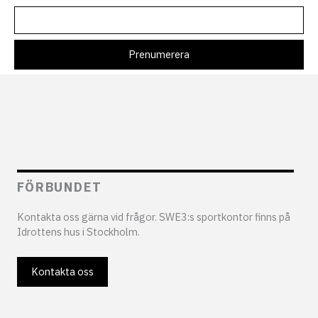
FÖRBUNDET
Kontakta oss gärna vid frågor. SWE3:s sportkontor finns på
Idrottens hus i Stockholm.
Kontakta oss